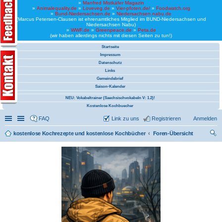
»
Manfred Mistkäfer Magazin
»
Animalequality.de
»
Loveveg.de
»
Vier-pfoten.de/
»
Foodwatch.org
»
Bund-Niedersachsen.de
»
Niedersachsen.nabu.de
(Marcus Petersen-Clausen ist ehrenamtliches Mitglied im BUND-Niedersachsen und
Niedersachsen Nabu)
»
WWF.de
»
Greenpeace.de
»
Peta.de
(wir haben allerdings nichts mit diesen Seiten zu tun!)
Startseite
Impressum
Datenschutz
Links
Gemeindebrief
Saison-Kalender
NEU: Vokabeltrainer (Saechsischvokabeln V: 1.2)!
Kostenlose Kochbuecher
Schnellzugriff
Linkliste
FAQ
Link zu uns
Registrieren
Anmelden
kostenlose Kochrezepte und kostenlose Kochbücher
Foren-Übersicht
uc
he