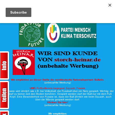
Köche-Nord.de
Werbung:
Wir empfehlen an dieser Stelle die norddeutsche Nationalsportart:
Boßeln:
(unbezahlte Werbung)
UND:
Fußballtennis begegnet Squash: Fuwate
Bei Fuwate wird ähnlich wie z.B. bei Volleyball, der Fussball über ein Netz gespielt. Wichtig: der
Ball darf zu keiner Zeit den Boden berühren. Gespielt werden darf der Ball nur mit dem Fuß
oder Kopf. Eine Besonderheit von Fuwate ist, dass der Ball ähnlich wie beim Squash, auch
über die Wände gespielt werden darf.
Klicken Sie hier!
(unbezahlte Werbung)
Wir empfehlen: