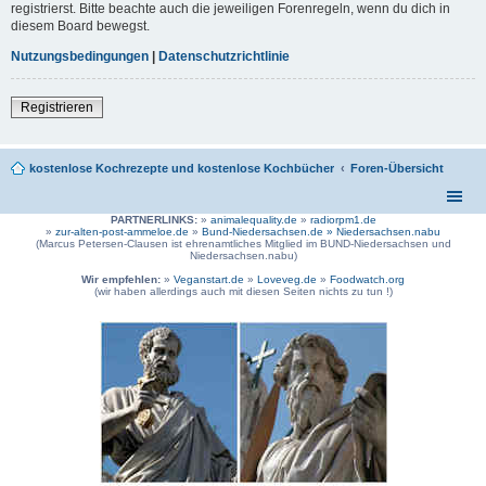
registrierst. Bitte beachte auch die jeweiligen Forenregeln, wenn du dich in
diesem Board bewegst.
Nutzungsbedingungen
|
Datenschutzrichtlinie
Registrieren
kostenlose Kochrezepte und kostenlose Kochbücher
Foren-Übersicht
PARTNERLINKS:
»
animalequality.de
»
radiorpm1.de
»
zur-alten-post-ammeloe.de
»
Bund-Niedersachsen.de »
Niedersachsen.nabu
(Marcus Petersen-Clausen ist ehrenamtliches Mitglied im BUND-Niedersachsen und
Niedersachsen.nabu)
Wir empfehlen:
»
Veganstart.de
»
Loveveg.de
»
Foodwatch.org
(wir haben allerdings auch mit diesen Seiten nichts zu tun !)