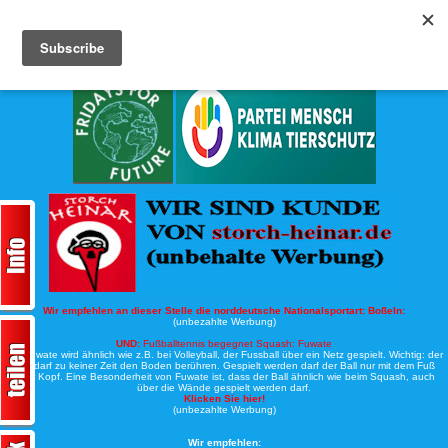
Köche-Nord.de
Werbung:
Wir empfehlen an dieser Stelle die norddeutsche Nationalsportart:
Boßeln:
(unbezahlte Werbung)
UND:
Fußballtennis begegnet Squash: Fuwate
Bei Fuwate wird ähnlich wie z.B. bei Volleyball, der Fussball über ein Netz gespielt. Wichtig: der
Ball darf zu keiner Zeit den Boden berühren. Gespielt werden darf der Ball nur mit dem Fuß
oder Kopf. Eine Besonderheit von Fuwate ist, dass der Ball ähnlich wie beim Squash, auch
über die Wände gespielt werden darf.
Klicken Sie hier!
(unbezahlte Werbung)
Wir empfehlen: