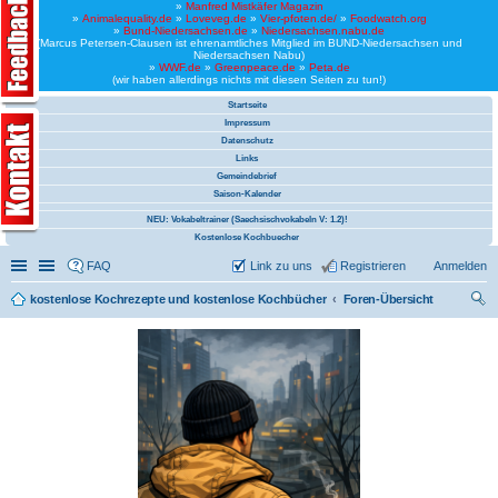
»
Manfred Mistkäfer Magazin
»
Animalequality.de
»
Loveveg.de
»
Vier-pfoten.de/
»
Foodwatch.org
»
Bund-Niedersachsen.de
»
Niedersachsen.nabu.de
(Marcus Petersen-Clausen ist ehrenamtliches Mitglied im BUND-Niedersachsen und
Niedersachsen Nabu)
»
WWF.de
»
Greenpeace.de
»
Peta.de
(wir haben allerdings nichts mit diesen Seiten zu tun!)
Startseite
Impressum
Datenschutz
Links
Gemeindebrief
Saison-Kalender
NEU: Vokabeltrainer (Saechsischvokabeln V: 1.2)!
Kostenlose Kochbuecher
Schnellzugriff
Linkliste
FAQ
Link zu uns
Registrieren
Anmelden
kostenlose Kochrezepte und kostenlose Kochbücher
Foren-Übersicht
uc
he