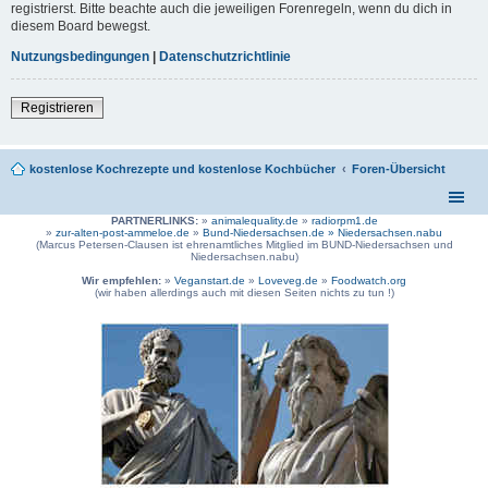
registrierst. Bitte beachte auch die jeweiligen Forenregeln, wenn du dich in
diesem Board bewegst.
Nutzungsbedingungen
|
Datenschutzrichtlinie
Registrieren
kostenlose Kochrezepte und kostenlose Kochbücher
Foren-Übersicht
PARTNERLINKS:
»
animalequality.de
»
radiorpm1.de
»
zur-alten-post-ammeloe.de
»
Bund-Niedersachsen.de »
Niedersachsen.nabu
(Marcus Petersen-Clausen ist ehrenamtliches Mitglied im BUND-Niedersachsen und
Niedersachsen.nabu)
Wir empfehlen:
»
Veganstart.de
»
Loveveg.de
»
Foodwatch.org
(wir haben allerdings auch mit diesen Seiten nichts zu tun !)