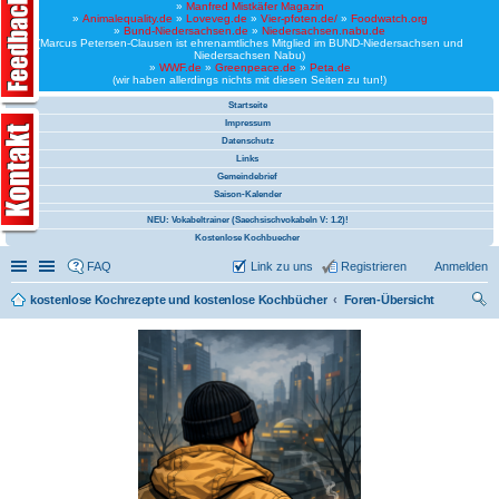
»
Manfred Mistkäfer Magazin
»
Animalequality.de
»
Loveveg.de
»
Vier-pfoten.de/
»
Foodwatch.org
»
Bund-Niedersachsen.de
»
Niedersachsen.nabu.de
(Marcus Petersen-Clausen ist ehrenamtliches Mitglied im BUND-Niedersachsen und
Niedersachsen Nabu)
»
WWF.de
»
Greenpeace.de
»
Peta.de
(wir haben allerdings nichts mit diesen Seiten zu tun!)
Startseite
Impressum
Datenschutz
Links
Gemeindebrief
Saison-Kalender
NEU: Vokabeltrainer (Saechsischvokabeln V: 1.2)!
Kostenlose Kochbuecher
Schnellzugriff
Linkliste
FAQ
Link zu uns
Registrieren
Anmelden
kostenlose Kochrezepte und kostenlose Kochbücher
Foren-Übersicht
uc
he