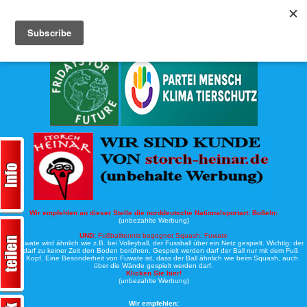
Köche-Nord.de
Werbung:
Wir empfehlen an dieser Stelle die norddeutsche Nationalsportart:
Boßeln:
(unbezahlte Werbung)
UND:
Fußballtennis begegnet Squash: Fuwate
Bei Fuwate wird ähnlich wie z.B. bei Volleyball, der Fussball über ein Netz gespielt. Wichtig: der
Ball darf zu keiner Zeit den Boden berühren. Gespielt werden darf der Ball nur mit dem Fuß
oder Kopf. Eine Besonderheit von Fuwate ist, dass der Ball ähnlich wie beim Squash, auch
über die Wände gespielt werden darf.
Klicken Sie hier!
(unbezahlte Werbung)
Wir empfehlen: