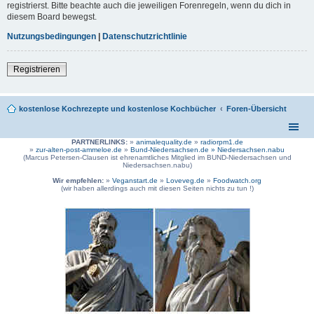
registrierst. Bitte beachte auch die jeweiligen Forenregeln, wenn du dich in
diesem Board bewegst.
Nutzungsbedingungen
|
Datenschutzrichtlinie
Registrieren
kostenlose Kochrezepte und kostenlose Kochbücher
Foren-Übersicht
PARTNERLINKS:
»
animalequality.de
»
radiorpm1.de
»
zur-alten-post-ammeloe.de
»
Bund-Niedersachsen.de »
Niedersachsen.nabu
(Marcus Petersen-Clausen ist ehrenamtliches Mitglied im BUND-Niedersachsen und
Niedersachsen.nabu)
Wir empfehlen:
»
Veganstart.de
»
Loveveg.de
»
Foodwatch.org
(wir haben allerdings auch mit diesen Seiten nichts zu tun !)