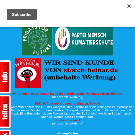
Köche-Nord.de
Werbung:
Wir empfehlen an dieser Stelle die norddeutsche Nationalsportart:
Boßeln:
(unbezahlte Werbung)
UND:
Fußballtennis begegnet Squash: Fuwate
Bei Fuwate wird ähnlich wie z.B. bei Volleyball, der Fussball über ein Netz gespielt. Wichtig: der
Ball darf zu keiner Zeit den Boden berühren. Gespielt werden darf der Ball nur mit dem Fuß
oder Kopf. Eine Besonderheit von Fuwate ist, dass der Ball ähnlich wie beim Squash, auch
über die Wände gespielt werden darf.
Klicken Sie hier!
(unbezahlte Werbung)
Wir empfehlen: