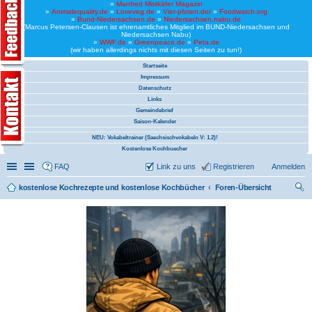
»
Manfred Mistkäfer Magazin
»
Animalequality.de
»
Loveveg.de
»
Vier-pfoten.de/
»
Foodwatch.org
»
Bund-Niedersachsen.de
»
Niedersachsen.nabu.de
(Marcus Petersen-Clausen ist ehrenamtliches Mitglied im BUND-Niedersachsen und
Niedersachsen Nabu)
»
WWF.de
»
Greenpeace.de
»
Peta.de
(wir haben allerdings nichts mit diesen Seiten zu tun!)
Startseite
Impressum
Datenschutz
Links
Gemeindebrief
Saison-Kalender
NEU: Vokabeltrainer (Saechsischvokabeln V: 1.2)!
Kostenlose Kochbuecher
Schnellzugriff
Linkliste
FAQ
Link zu uns
Registrieren
Anmelden
kostenlose Kochrezepte und kostenlose Kochbücher
Foren-Übersicht
uc
he