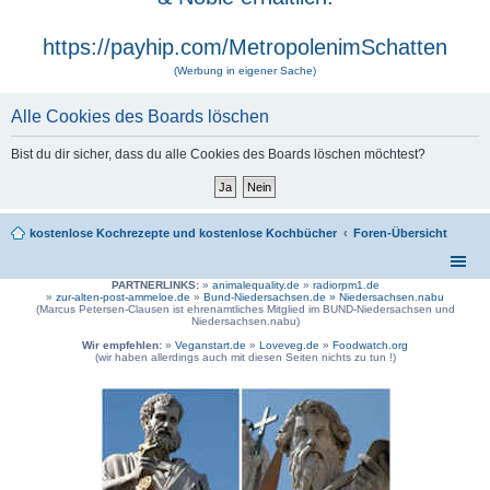
https://payhip.com/MetropolenimSchatten
(Werbung in eigener Sache)
Alle Cookies des Boards löschen
Bist du dir sicher, dass du alle Cookies des Boards löschen möchtest?
kostenlose Kochrezepte und kostenlose Kochbücher
Foren-Übersicht
PARTNERLINKS:
»
animalequality.de
»
radiorpm1.de
»
zur-alten-post-ammeloe.de
»
Bund-Niedersachsen.de »
Niedersachsen.nabu
(Marcus Petersen-Clausen ist ehrenamtliches Mitglied im BUND-Niedersachsen und
Niedersachsen.nabu)
Wir empfehlen:
»
Veganstart.de
»
Loveveg.de
»
Foodwatch.org
(wir haben allerdings auch mit diesen Seiten nichts zu tun !)