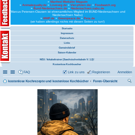
»
Manfred Mistkäfer Magazin
»
Animalequality.de
»
Loveveg.de
»
Vier-pfoten.de/
»
Foodwatch.org
»
Bund-Niedersachsen.de
»
Niedersachsen.nabu.de
(Marcus Petersen-Clausen ist ehrenamtliches Mitglied im BUND-Niedersachsen und
Niedersachsen Nabu)
»
WWF.de
»
Greenpeace.de
»
Peta.de
(wir haben allerdings nichts mit diesen Seiten zu tun!)
Startseite
Impressum
Datenschutz
Links
Gemeindebrief
Saison-Kalender
NEU: Vokabeltrainer (Saechsischvokabeln V: 1.2)!
Kostenlose Kochbuecher
Schnellzugriff
Linkliste
FAQ
Link zu uns
Registrieren
Anmelden
kostenlose Kochrezepte und kostenlose Kochbücher
Foren-Übersicht
uc
he