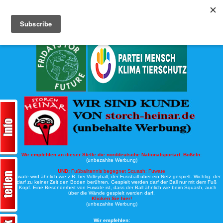
Köche-Nord.de
Werbung:
Wir empfehlen an dieser Stelle die norddeutsche Nationalsportart:
Boßeln:
(unbezahlte Werbung)
UND:
Fußballtennis begegnet Squash: Fuwate
Bei Fuwate wird ähnlich wie z.B. bei Volleyball, der Fussball über ein Netz gespielt. Wichtig: der
Ball darf zu keiner Zeit den Boden berühren. Gespielt werden darf der Ball nur mit dem Fuß
oder Kopf. Eine Besonderheit von Fuwate ist, dass der Ball ähnlich wie beim Squash, auch
über die Wände gespielt werden darf.
Klicken Sie hier!
(unbezahlte Werbung)
Wir empfehlen: