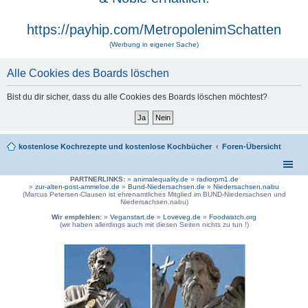
https://payhip.com/MetropolenimSchatten
(Werbung in eigener Sache)
Alle Cookies des Boards löschen
Bist du dir sicher, dass du alle Cookies des Boards löschen möchtest?
kostenlose Kochrezepte und kostenlose Kochbücher
Foren-Übersicht
PARTNERLINKS:
»
animalequality.de
»
radiorpm1.de
»
zur-alten-post-ammeloe.de
»
Bund-Niedersachsen.de »
Niedersachsen.nabu
(Marcus Petersen-Clausen ist ehrenamtliches Mitglied im BUND-Niedersachsen und
Niedersachsen.nabu)
Wir empfehlen:
»
Veganstart.de
»
Loveveg.de
»
Foodwatch.org
(wir haben allerdings auch mit diesen Seiten nichts zu tun !)