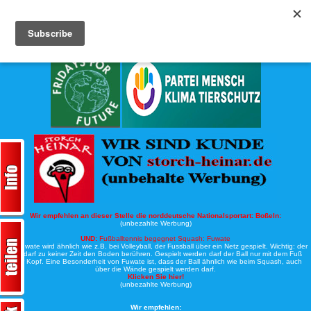
Köche-Nord.de
Werbung:
Wir empfehlen an dieser Stelle die norddeutsche Nationalsportart:
Boßeln:
(unbezahlte Werbung)
UND:
Fußballtennis begegnet Squash: Fuwate
Bei Fuwate wird ähnlich wie z.B. bei Volleyball, der Fussball über ein Netz gespielt. Wichtig: der
Ball darf zu keiner Zeit den Boden berühren. Gespielt werden darf der Ball nur mit dem Fuß
oder Kopf. Eine Besonderheit von Fuwate ist, dass der Ball ähnlich wie beim Squash, auch
über die Wände gespielt werden darf.
Klicken Sie hier!
(unbezahlte Werbung)
Wir empfehlen: