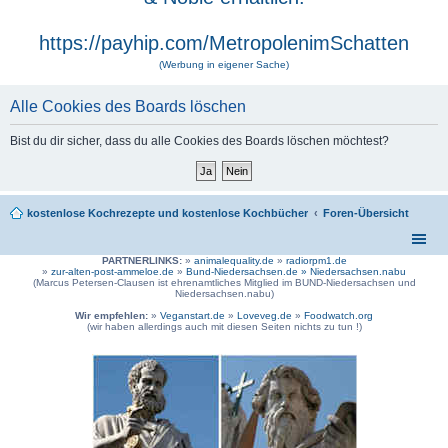
https://payhip.com/MetropolenimSchatten
(Werbung in eigener Sache)
Alle Cookies des Boards löschen
Bist du dir sicher, dass du alle Cookies des Boards löschen möchtest?
kostenlose Kochrezepte und kostenlose Kochbücher
Foren-Übersicht
PARTNERLINKS:
»
animalequality.de
»
radiorpm1.de
»
zur-alten-post-ammeloe.de
»
Bund-Niedersachsen.de »
Niedersachsen.nabu
(Marcus Petersen-Clausen ist ehrenamtliches Mitglied im BUND-Niedersachsen und
Niedersachsen.nabu)
Wir empfehlen:
»
Veganstart.de
»
Loveveg.de
»
Foodwatch.org
(wir haben allerdings auch mit diesen Seiten nichts zu tun !)