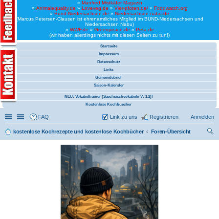
»
Manfred Mistkäfer Magazin
»
Animalequality.de
»
Loveveg.de
»
Vier-pfoten.de/
»
Foodwatch.org
»
Bund-Niedersachsen.de
»
Niedersachsen.nabu.de
(Marcus Petersen-Clausen ist ehrenamtliches Mitglied im BUND-Niedersachsen und
Niedersachsen Nabu)
»
WWF.de
»
Greenpeace.de
»
Peta.de
(wir haben allerdings nichts mit diesen Seiten zu tun!)
Startseite
Impressum
Datenschutz
Links
Gemeindebrief
Saison-Kalender
NEU: Vokabeltrainer (Saechsischvokabeln V: 1.2)!
Kostenlose Kochbuecher
Schnellzugriff
Linkliste
FAQ
Link zu uns
Registrieren
Anmelden
kostenlose Kochrezepte und kostenlose Kochbücher
Foren-Übersicht
uc
he