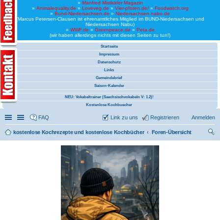
»
Manfred Mistkäfer Magazin
»
Animalequality.de
»
Loveveg.de
»
Vier-pfoten.de/
»
Foodwatch.org
»
Bund-Niedersachsen.de
»
Niedersachsen.nabu.de
(Marcus Petersen-Clausen ist ehrenamtliches Mitglied im BUND-Niedersachsen und
Niedersachsen Nabu)
»
WWF.de
»
Greenpeace.de
»
Peta.de
(wir haben allerdings nichts mit diesen Seiten zu tun!)
Startseite
Impressum
Datenschutz
Links
Gemeindebrief
Saison-Kalender
NEU: Vokabeltrainer (Saechsischvokabeln V: 1.2)!
Kostenlose Kochbuecher
Schnellzugriff
Linkliste
FAQ
Link zu uns
Registrieren
Anmelden
kostenlose Kochrezepte und kostenlose Kochbücher
Foren-Übersicht
uc
he