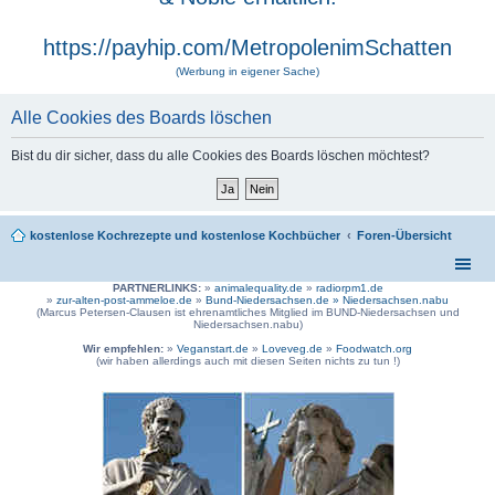
https://payhip.com/MetropolenimSchatten
(Werbung in eigener Sache)
Alle Cookies des Boards löschen
Bist du dir sicher, dass du alle Cookies des Boards löschen möchtest?
kostenlose Kochrezepte und kostenlose Kochbücher
Foren-Übersicht
PARTNERLINKS:
»
animalequality.de
»
radiorpm1.de
»
zur-alten-post-ammeloe.de
»
Bund-Niedersachsen.de »
Niedersachsen.nabu
(Marcus Petersen-Clausen ist ehrenamtliches Mitglied im BUND-Niedersachsen und
Niedersachsen.nabu)
Wir empfehlen:
»
Veganstart.de
»
Loveveg.de
»
Foodwatch.org
(wir haben allerdings auch mit diesen Seiten nichts zu tun !)