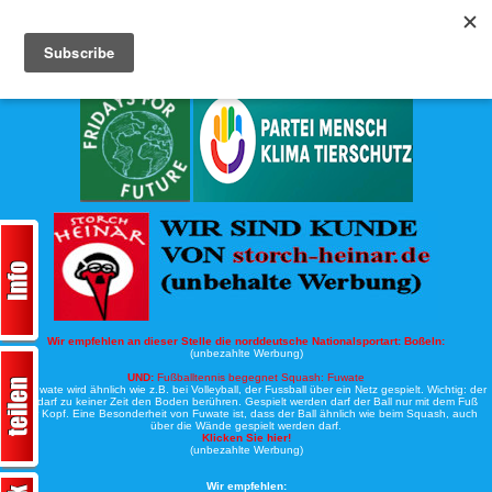
Köche-Nord.de
Werbung:
Wir empfehlen an dieser Stelle die norddeutsche Nationalsportart:
Boßeln:
(unbezahlte Werbung)
UND:
Fußballtennis begegnet Squash: Fuwate
Bei Fuwate wird ähnlich wie z.B. bei Volleyball, der Fussball über ein Netz gespielt. Wichtig: der
Ball darf zu keiner Zeit den Boden berühren. Gespielt werden darf der Ball nur mit dem Fuß
oder Kopf. Eine Besonderheit von Fuwate ist, dass der Ball ähnlich wie beim Squash, auch
über die Wände gespielt werden darf.
Klicken Sie hier!
(unbezahlte Werbung)
Wir empfehlen: