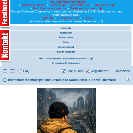
»
Manfred Mistkäfer Magazin
»
Animalequality.de
»
Loveveg.de
»
Vier-pfoten.de/
»
Foodwatch.org
»
Bund-Niedersachsen.de
»
Niedersachsen.nabu.de
(Marcus Petersen-Clausen ist ehrenamtliches Mitglied im BUND-Niedersachsen und
Niedersachsen Nabu)
»
WWF.de
»
Greenpeace.de
»
Peta.de
(wir haben allerdings nichts mit diesen Seiten zu tun!)
Startseite
Impressum
Datenschutz
Links
Gemeindebrief
Saison-Kalender
NEU: Vokabeltrainer (Saechsischvokabeln V: 1.2)!
Kostenlose Kochbuecher
Schnellzugriff
Linkliste
FAQ
Link zu uns
Registrieren
Anmelden
kostenlose Kochrezepte und kostenlose Kochbücher
Foren-Übersicht
uc
he