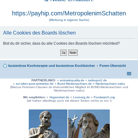
https://payhip.com/MetropolenimSchatten
(Werbung in eigener Sache)
Alle Cookies des Boards löschen
Bist du dir sicher, dass du alle Cookies des Boards löschen möchtest?
kostenlose Kochrezepte und kostenlose Kochbücher
Foren-Übersicht
PARTNERLINKS:
»
animalequality.de
»
radiorpm1.de
»
zur-alten-post-ammeloe.de
»
Bund-Niedersachsen.de »
Niedersachsen.nabu
(Marcus Petersen-Clausen ist ehrenamtliches Mitglied im BUND-Niedersachsen und
Niedersachsen.nabu)
Wir empfehlen:
»
Veganstart.de
»
Loveveg.de
»
Foodwatch.org
(wir haben allerdings auch mit diesen Seiten nichts zu tun !)