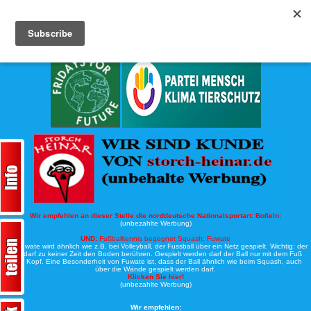
Köche-Nord.de
Werbung:
Wir empfehlen an dieser Stelle die norddeutsche Nationalsportart:
Boßeln:
(unbezahlte Werbung)
UND:
Fußballtennis begegnet Squash: Fuwate
Bei Fuwate wird ähnlich wie z.B. bei Volleyball, der Fussball über ein Netz gespielt. Wichtig: der
Ball darf zu keiner Zeit den Boden berühren. Gespielt werden darf der Ball nur mit dem Fuß
oder Kopf. Eine Besonderheit von Fuwate ist, dass der Ball ähnlich wie beim Squash, auch
über die Wände gespielt werden darf.
Klicken Sie hier!
(unbezahlte Werbung)
Wir empfehlen: