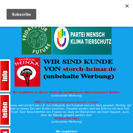
Köche-Nord.de
Werbung:
Wir empfehlen an dieser Stelle die norddeutsche Nationalsportart:
Boßeln:
(unbezahlte Werbung)
UND:
Fußballtennis begegnet Squash: Fuwate
Bei Fuwate wird ähnlich wie z.B. bei Volleyball, der Fussball über ein Netz gespielt. Wichtig: der
Ball darf zu keiner Zeit den Boden berühren. Gespielt werden darf der Ball nur mit dem Fuß
oder Kopf. Eine Besonderheit von Fuwate ist, dass der Ball ähnlich wie beim Squash, auch
über die Wände gespielt werden darf.
Klicken Sie hier!
(unbezahlte Werbung)
Wir empfehlen: