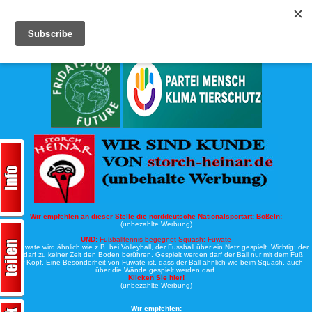
Köche-Nord.de
Werbung:
Wir empfehlen an dieser Stelle die norddeutsche Nationalsportart:
Boßeln:
(unbezahlte Werbung)
UND:
Fußballtennis begegnet Squash: Fuwate
Bei Fuwate wird ähnlich wie z.B. bei Volleyball, der Fussball über ein Netz gespielt. Wichtig: der
Ball darf zu keiner Zeit den Boden berühren. Gespielt werden darf der Ball nur mit dem Fuß
oder Kopf. Eine Besonderheit von Fuwate ist, dass der Ball ähnlich wie beim Squash, auch
über die Wände gespielt werden darf.
Klicken Sie hier!
(unbezahlte Werbung)
Wir empfehlen: