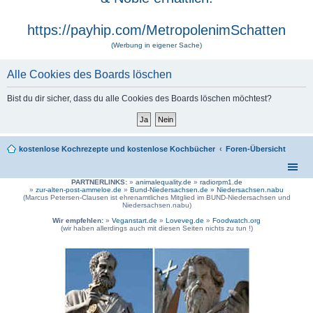
https://payhip.com/MetropolenimSchatten
(Werbung in eigener Sache)
Alle Cookies des Boards löschen
Bist du dir sicher, dass du alle Cookies des Boards löschen möchtest?
kostenlose Kochrezepte und kostenlose Kochbücher
Foren-Übersicht
PARTNERLINKS:
»
animalequality.de
»
radiorpm1.de
»
zur-alten-post-ammeloe.de
»
Bund-Niedersachsen.de »
Niedersachsen.nabu
(Marcus Petersen-Clausen ist ehrenamtliches Mitglied im BUND-Niedersachsen und
Niedersachsen.nabu)
Wir empfehlen:
»
Veganstart.de
»
Loveveg.de
»
Foodwatch.org
(wir haben allerdings auch mit diesen Seiten nichts zu tun !)