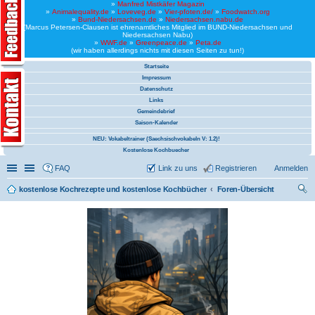
»
Manfred Mistkäfer Magazin
»
Animalequality.de
»
Loveveg.de
»
Vier-pfoten.de/
»
Foodwatch.org
»
Bund-Niedersachsen.de
»
Niedersachsen.nabu.de
(Marcus Petersen-Clausen ist ehrenamtliches Mitglied im BUND-Niedersachsen und
Niedersachsen Nabu)
»
WWF.de
»
Greenpeace.de
»
Peta.de
(wir haben allerdings nichts mit diesen Seiten zu tun!)
Startseite
Impressum
Datenschutz
Links
Gemeindebrief
Saison-Kalender
NEU: Vokabeltrainer (Saechsischvokabeln V: 1.2)!
Kostenlose Kochbuecher
Schnellzugriff
Linkliste
FAQ
Link zu uns
Registrieren
Anmelden
kostenlose Kochrezepte und kostenlose Kochbücher
Foren-Übersicht
uc
he