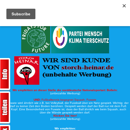
Köche-Nord.de
Werbung:
Wir empfehlen an dieser Stelle die norddeutsche Nationalsportart:
Boßeln:
(unbezahlte Werbung)
UND:
Fußballtennis begegnet Squash: Fuwate
Bei Fuwate wird ähnlich wie z.B. bei Volleyball, der Fussball über ein Netz gespielt. Wichtig: der
Ball darf zu keiner Zeit den Boden berühren. Gespielt werden darf der Ball nur mit dem Fuß
oder Kopf. Eine Besonderheit von Fuwate ist, dass der Ball ähnlich wie beim Squash, auch
über die Wände gespielt werden darf.
Klicken Sie hier!
(unbezahlte Werbung)
Wir empfehlen: