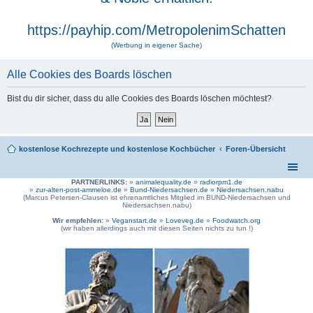
https://payhip.com/MetropolenimSchatten
(Werbung in eigener Sache)
Alle Cookies des Boards löschen
Bist du dir sicher, dass du alle Cookies des Boards löschen möchtest?
kostenlose Kochrezepte und kostenlose Kochbücher
Foren-Übersicht
PARTNERLINKS:
»
animalequality.de
»
radiorpm1.de
»
zur-alten-post-ammeloe.de
»
Bund-Niedersachsen.de »
Niedersachsen.nabu
(Marcus Petersen-Clausen ist ehrenamtliches Mitglied im BUND-Niedersachsen und
Niedersachsen.nabu)
Wir empfehlen:
»
Veganstart.de
»
Loveveg.de
»
Foodwatch.org
(wir haben allerdings auch mit diesen Seiten nichts zu tun !)