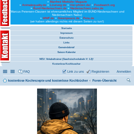
»
Manfred Mistkäfer Magazin
»
Animalequality.de
»
Loveveg.de
»
Vier-pfoten.de/
»
Foodwatch.org
»
Bund-Niedersachsen.de
»
Niedersachsen.nabu.de
(Marcus Petersen-Clausen ist ehrenamtliches Mitglied im BUND-Niedersachsen und
Niedersachsen Nabu)
»
WWF.de
»
Greenpeace.de
»
Peta.de
(wir haben allerdings nichts mit diesen Seiten zu tun!)
Startseite
Impressum
Datenschutz
Links
Gemeindebrief
Saison-Kalender
NEU: Vokabeltrainer (Saechsischvokabeln V: 1.2)!
Kostenlose Kochbuecher
Schnellzugriff
Linkliste
FAQ
Link zu uns
Registrieren
Anmelden
kostenlose Kochrezepte und kostenlose Kochbücher
Foren-Übersicht
uc
he