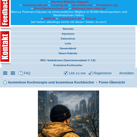
»
Manfred Mistkäfer Magazin
»
Animalequality.de
»
Loveveg.de
»
Vier-pfoten.de/
»
Foodwatch.org
»
Bund-Niedersachsen.de
»
Niedersachsen.nabu.de
(Marcus Petersen-Clausen ist ehrenamtliches Mitglied im BUND-Niedersachsen und
Niedersachsen Nabu)
»
WWF.de
»
Greenpeace.de
»
Peta.de
(wir haben allerdings nichts mit diesen Seiten zu tun!)
Startseite
Impressum
Datenschutz
Links
Gemeindebrief
Saison-Kalender
NEU: Vokabeltrainer (Saechsischvokabeln V: 1.2)!
Kostenlose Kochbuecher
Schnellzugriff
Linkliste
FAQ
Link zu uns
Registrieren
Anmelden
kostenlose Kochrezepte und kostenlose Kochbücher
Foren-Übersicht