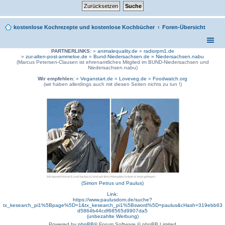
kostenlose Kochrezepte und kostenlose Kochbücher
Foren-Übersicht
PARTNERLINKS:
»
animalequality.de
»
radiorpm1.de
»
zur-alten-post-ammeloe.de
»
Bund-Niedersachsen.de »
Niedersachsen.nabu
(Marcus Petersen-Clausen ist ehrenamtliches Mitglied im BUND-Niedersachsen und
Niedersachsen.nabu)
Wir empfehlen:
»
Veganstart.de
»
Loveveg.de
»
Foodwatch.org
(wir haben allerdings auch mit diesen Seiten nichts zu tun !)
(Simon Petrus und Paulus)
Link:
https://www.paulusdom.de/suche?
tx_kesearch_pi1%5Bpage%5D=1&tx_kesearch_pi1%5Bsword%5D=paulus&cHash=319ebb63
d5864b44cdf68565d9907da5
(unbezahlte Werbung)
Powered by
phpBB
® Forum Software © phpBB Limited