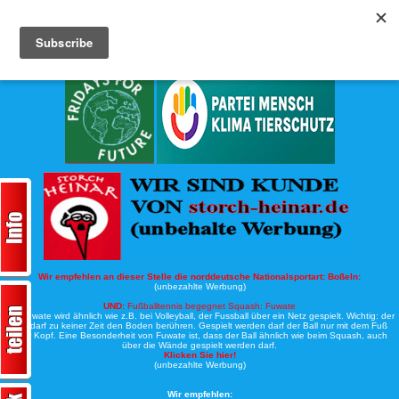
Köche-Nord.de
Werbung:
Wir empfehlen an dieser Stelle die norddeutsche Nationalsportart:
Boßeln:
(unbezahlte Werbung)
UND:
Fußballtennis begegnet Squash: Fuwate
Bei Fuwate wird ähnlich wie z.B. bei Volleyball, der Fussball über ein Netz gespielt. Wichtig: der
Ball darf zu keiner Zeit den Boden berühren. Gespielt werden darf der Ball nur mit dem Fuß
oder Kopf. Eine Besonderheit von Fuwate ist, dass der Ball ähnlich wie beim Squash, auch
über die Wände gespielt werden darf.
Klicken Sie hier!
(unbezahlte Werbung)
Wir empfehlen: