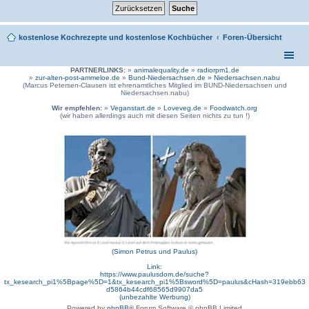
kostenlose Kochrezepte und kostenlose Kochbücher
Foren-Übersicht
PARTNERLINKS:
»
animalequality.de
»
radiorpm1.de
»
zur-alten-post-ammeloe.de
»
Bund-Niedersachsen.de »
Niedersachsen.nabu
(Marcus Petersen-Clausen ist ehrenamtliches Mitglied im BUND-Niedersachsen und
Niedersachsen.nabu)
Wir empfehlen:
»
Veganstart.de
»
Loveveg.de
»
Foodwatch.org
(wir haben allerdings auch mit diesen Seiten nichts zu tun !)
(Simon Petrus und Paulus)
Link:
https://www.paulusdom.de/suche?
tx_kesearch_pi1%5Bpage%5D=1&tx_kesearch_pi1%5Bsword%5D=paulus&cHash=319ebb63
d5864b44cdf68565d9907da5
(unbezahlte Werbung)
Powered by
phpBB
® Forum Software © phpBB Limited