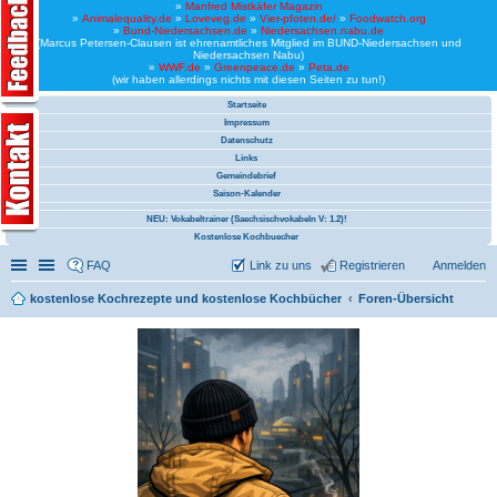
»
Manfred Mistkäfer Magazin
»
Animalequality.de
»
Loveveg.de
»
Vier-pfoten.de/
»
Foodwatch.org
»
Bund-Niedersachsen.de
»
Niedersachsen.nabu.de
(Marcus Petersen-Clausen ist ehrenamtliches Mitglied im BUND-Niedersachsen und
Niedersachsen Nabu)
»
WWF.de
»
Greenpeace.de
»
Peta.de
(wir haben allerdings nichts mit diesen Seiten zu tun!)
Startseite
Impressum
Datenschutz
Links
Gemeindebrief
Saison-Kalender
NEU: Vokabeltrainer (Saechsischvokabeln V: 1.2)!
Kostenlose Kochbuecher
Schnellzugriff
Linkliste
FAQ
Link zu uns
Registrieren
Anmelden
kostenlose Kochrezepte und kostenlose Kochbücher
Foren-Übersicht