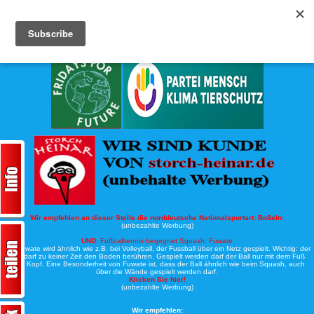
Köche-Nord.de
Werbung:
Wir empfehlen an dieser Stelle die norddeutsche Nationalsportart:
Boßeln:
(unbezahlte Werbung)
UND:
Fußballtennis begegnet Squash: Fuwate
Bei Fuwate wird ähnlich wie z.B. bei Volleyball, der Fussball über ein Netz gespielt. Wichtig: der
Ball darf zu keiner Zeit den Boden berühren. Gespielt werden darf der Ball nur mit dem Fuß
oder Kopf. Eine Besonderheit von Fuwate ist, dass der Ball ähnlich wie beim Squash, auch
über die Wände gespielt werden darf.
Klicken Sie hier!
(unbezahlte Werbung)
Wir empfehlen: