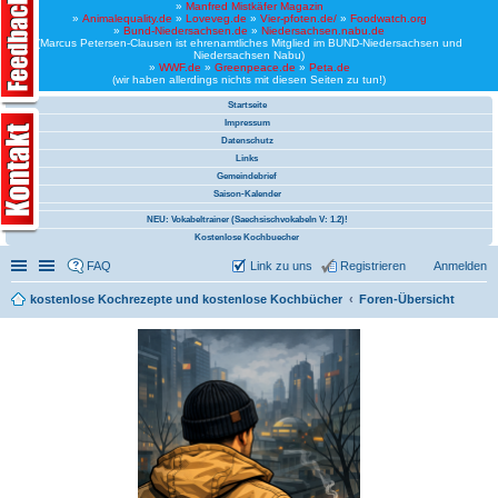
»
Manfred Mistkäfer Magazin
»
Animalequality.de
»
Loveveg.de
»
Vier-pfoten.de/
»
Foodwatch.org
»
Bund-Niedersachsen.de
»
Niedersachsen.nabu.de
(Marcus Petersen-Clausen ist ehrenamtliches Mitglied im BUND-Niedersachsen und
Niedersachsen Nabu)
»
WWF.de
»
Greenpeace.de
»
Peta.de
(wir haben allerdings nichts mit diesen Seiten zu tun!)
Startseite
Impressum
Datenschutz
Links
Gemeindebrief
Saison-Kalender
NEU: Vokabeltrainer (Saechsischvokabeln V: 1.2)!
Kostenlose Kochbuecher
Schnellzugriff
Linkliste
FAQ
Link zu uns
Registrieren
Anmelden
kostenlose Kochrezepte und kostenlose Kochbücher
Foren-Übersicht