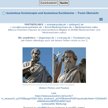
kostenlose Kochrezepte und kostenlose Kochbücher
Foren-Übersicht
PARTNERLINKS:
»
animalequality.de
»
radiorpm1.de
»
zur-alten-post-ammeloe.de
»
Bund-Niedersachsen.de »
Niedersachsen.nabu
(Marcus Petersen-Clausen ist ehrenamtliches Mitglied im BUND-Niedersachsen und
Niedersachsen.nabu)
Wir empfehlen:
»
Veganstart.de
»
Loveveg.de
»
Foodwatch.org
(wir haben allerdings auch mit diesen Seiten nichts zu tun !)
(Simon Petrus und Paulus)
Link:
https://www.paulusdom.de/suche?
tx_kesearch_pi1%5Bpage%5D=1&tx_kesearch_pi1%5Bsword%5D=paulus&cHash=319ebb63
d5864b44cdf68565d9907da5
(unbezahlte Werbung)
Powered by
phpBB
® Forum Software © phpBB Limited