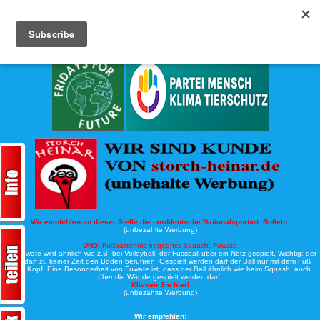
Köche-Nord.de
Werbung:
Wir empfehlen an dieser Stelle die norddeutsche Nationalsportart:
Boßeln:
(unbezahlte Werbung)
UND:
Fußballtennis begegnet Squash: Fuwate
Bei Fuwate wird ähnlich wie z.B. bei Volleyball, der Fussball über ein Netz gespielt. Wichtig: der
Ball darf zu keiner Zeit den Boden berühren. Gespielt werden darf der Ball nur mit dem Fuß
oder Kopf. Eine Besonderheit von Fuwate ist, dass der Ball ähnlich wie beim Squash, auch
über die Wände gespielt werden darf.
Klicken Sie hier!
(unbezahlte Werbung)
Wir empfehlen: