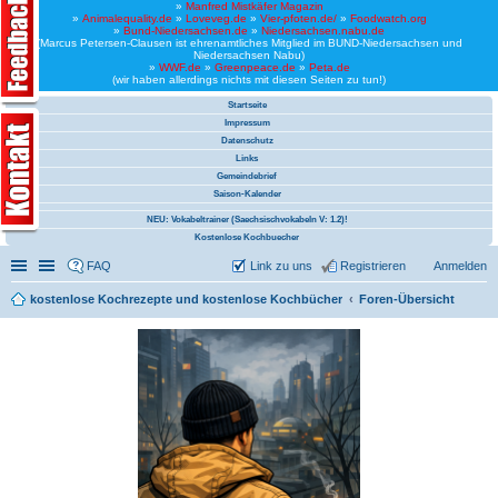
»
Manfred Mistkäfer Magazin
»
Animalequality.de
»
Loveveg.de
»
Vier-pfoten.de/
»
Foodwatch.org
»
Bund-Niedersachsen.de
»
Niedersachsen.nabu.de
(Marcus Petersen-Clausen ist ehrenamtliches Mitglied im BUND-Niedersachsen und
Niedersachsen Nabu)
»
WWF.de
»
Greenpeace.de
»
Peta.de
(wir haben allerdings nichts mit diesen Seiten zu tun!)
Startseite
Impressum
Datenschutz
Links
Gemeindebrief
Saison-Kalender
NEU: Vokabeltrainer (Saechsischvokabeln V: 1.2)!
Kostenlose Kochbuecher
Schnellzugriff
Linkliste
FAQ
Link zu uns
Registrieren
Anmelden
kostenlose Kochrezepte und kostenlose Kochbücher
Foren-Übersicht