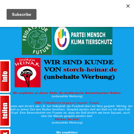
Köche-Nord.de
Werbung:
Wir empfehlen an dieser Stelle die norddeutsche Nationalsportart:
Boßeln:
(unbezahlte Werbung)
UND:
Fußballtennis begegnet Squash: Fuwate
Bei Fuwate wird ähnlich wie z.B. bei Volleyball, der Fussball über ein Netz gespielt. Wichtig: der
Ball darf zu keiner Zeit den Boden berühren. Gespielt werden darf der Ball nur mit dem Fuß
oder Kopf. Eine Besonderheit von Fuwate ist, dass der Ball ähnlich wie beim Squash, auch
über die Wände gespielt werden darf.
Klicken Sie hier!
(unbezahlte Werbung)
Wir empfehlen: