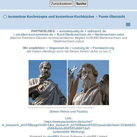
kostenlose Kochrezepte und kostenlose Kochbücher
Foren-Übersicht
PARTNERLINKS:
»
animalequality.de
»
radiorpm1.de
»
zur-alten-post-ammeloe.de
»
Bund-Niedersachsen.de »
Niedersachsen.nabu
(Marcus Petersen-Clausen ist ehrenamtliches Mitglied im BUND-Niedersachsen und
Niedersachsen.nabu)
Wir empfehlen:
»
Veganstart.de
»
Loveveg.de
»
Foodwatch.org
(wir haben allerdings auch mit diesen Seiten nichts zu tun !)
(Simon Petrus und Paulus)
Link:
https://www.paulusdom.de/suche?
tx_kesearch_pi1%5Bpage%5D=1&tx_kesearch_pi1%5Bsword%5D=paulus&cHash=319ebb63
d5864b44cdf68565d9907da5
(unbezahlte Werbung)
Powered by
phpBB
® Forum Software © phpBB Limited