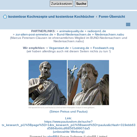
kostenlose Kochrezepte und kostenlose Kochbücher
Foren-Übersicht
PARTNERLINKS:
»
animalequality.de
»
radiorpm1.de
»
zur-alten-post-ammeloe.de
»
Bund-Niedersachsen.de »
Niedersachsen.nabu
(Marcus Petersen-Clausen ist ehrenamtliches Mitglied im BUND-Niedersachsen und
Niedersachsen.nabu)
Wir empfehlen:
»
Veganstart.de
»
Loveveg.de
»
Foodwatch.org
(wir haben allerdings auch mit diesen Seiten nichts zu tun !)
(Simon Petrus und Paulus)
Link:
https://www.paulusdom.de/suche?
tx_kesearch_pi1%5Bpage%5D=1&tx_kesearch_pi1%5Bsword%5D=paulus&cHash=319ebb63
d5864b44cdf68565d9907da5
(unbezahlte Werbung)
Powered by
phpBB
® Forum Software © phpBB Limited