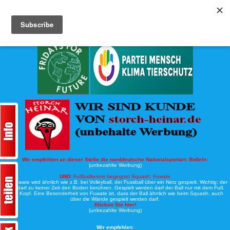
Köche-Nord.de
Werbung:
Wir empfehlen an dieser Stelle die norddeutsche Nationalsportart:
Boßeln:
(unbezahlte Werbung)
UND:
Fußballtennis begegnet Squash: Fuwate
Bei Fuwate wird ähnlich wie z.B. bei Volleyball, der Fussball über ein Netz gespielt. Wichtig: der
Ball darf zu keiner Zeit den Boden berühren. Gespielt werden darf der Ball nur mit dem Fuß
oder Kopf. Eine Besonderheit von Fuwate ist, dass der Ball ähnlich wie beim Squash, auch
über die Wände gespielt werden darf.
Klicken Sie hier!
(unbezahlte Werbung)
Wir empfehlen: