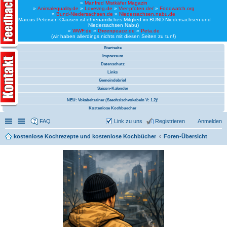
»
Manfred Mistkäfer Magazin
»
Animalequality.de
»
Loveveg.de
»
Vier-pfoten.de/
»
Foodwatch.org
»
Bund-Niedersachsen.de
»
Niedersachsen.nabu.de
(Marcus Petersen-Clausen ist ehrenamtliches Mitglied im BUND-Niedersachsen und
Niedersachsen Nabu)
»
WWF.de
»
Greenpeace.de
»
Peta.de
(wir haben allerdings nichts mit diesen Seiten zu tun!)
Startseite
Impressum
Datenschutz
Links
Gemeindebrief
Saison-Kalender
NEU: Vokabeltrainer (Saechsischvokabeln V: 1.2)!
Kostenlose Kochbuecher
Schnellzugriff
Linkliste
FAQ
Link zu uns
Registrieren
Anmelden
kostenlose Kochrezepte und kostenlose Kochbücher
Foren-Übersicht