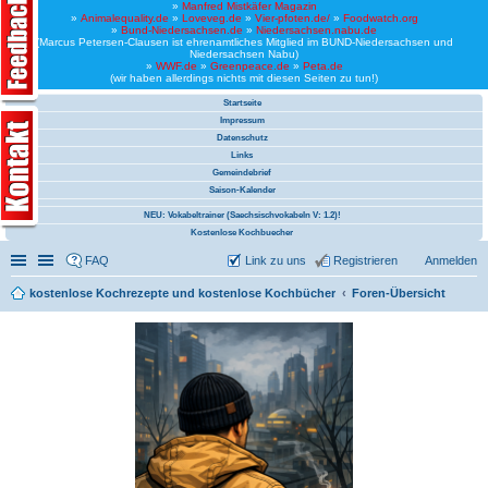
»
Manfred Mistkäfer Magazin
»
Animalequality.de
»
Loveveg.de
»
Vier-pfoten.de/
»
Foodwatch.org
»
Bund-Niedersachsen.de
»
Niedersachsen.nabu.de
(Marcus Petersen-Clausen ist ehrenamtliches Mitglied im BUND-Niedersachsen und
Niedersachsen Nabu)
»
WWF.de
»
Greenpeace.de
»
Peta.de
(wir haben allerdings nichts mit diesen Seiten zu tun!)
Startseite
Impressum
Datenschutz
Links
Gemeindebrief
Saison-Kalender
NEU: Vokabeltrainer (Saechsischvokabeln V: 1.2)!
Kostenlose Kochbuecher
Schnellzugriff
Linkliste
FAQ
Link zu uns
Registrieren
Anmelden
kostenlose Kochrezepte und kostenlose Kochbücher
Foren-Übersicht