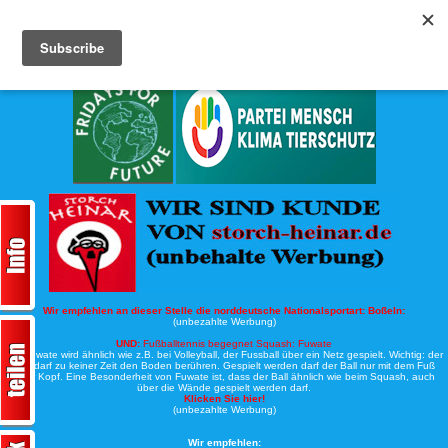
Köche-Nord.de
Werbung:
Wir empfehlen an dieser Stelle die norddeutsche Nationalsportart:
Boßeln:
(unbezahlte Werbung)
UND:
Fußballtennis begegnet Squash: Fuwate
Bei Fuwate wird ähnlich wie z.B. bei Volleyball, der Fussball über ein Netz gespielt. Wichtig: der
Ball darf zu keiner Zeit den Boden berühren. Gespielt werden darf der Ball nur mit dem Fuß
oder Kopf. Eine Besonderheit von Fuwate ist, dass der Ball ähnlich wie beim Squash, auch
über die Wände gespielt werden darf.
Klicken Sie hier!
(unbezahlte Werbung)
Wir empfehlen: