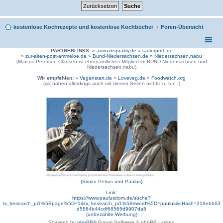
kostenlose Kochrezepte und kostenlose Kochbücher
Foren-Übersicht
PARTNERLINKS:
»
animalequality.de
»
radiorpm1.de
»
zur-alten-post-ammeloe.de
»
Bund-Niedersachsen.de »
Niedersachsen.nabu
(Marcus Petersen-Clausen ist ehrenamtliches Mitglied im BUND-Niedersachsen und
Niedersachsen.nabu)
Wir empfehlen:
»
Veganstart.de
»
Loveveg.de
»
Foodwatch.org
(wir haben allerdings auch mit diesen Seiten nichts zu tun !)
(Simon Petrus und Paulus)
Link:
https://www.paulusdom.de/suche?
tx_kesearch_pi1%5Bpage%5D=1&tx_kesearch_pi1%5Bsword%5D=paulus&cHash=319ebb63
d5864b44cdf68565d9907da5
(unbezahlte Werbung)
Powered by
phpBB
® Forum Software © phpBB Limited