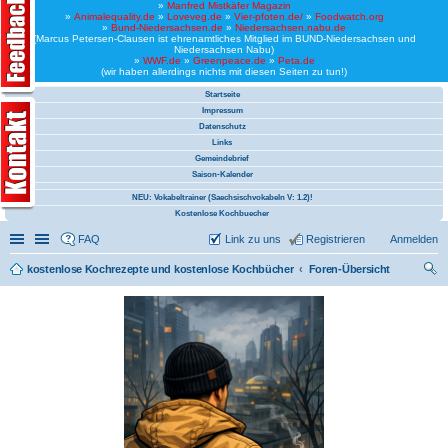
»
Manfred Mistkäfer Magazin
»
Animalequality.de
»
Loveveg.de
»
Vier-pfoten.de/
»
Foodwatch.org
»
Bund-Niedersachsen.de
»
Niedersachsen.nabu.de
(Marcus Petersen-Clausen ist ehrenamtliches Mitglied im BUND-Niedersachsen und
Niedersachsen Nabu)
»
WWF.de
»
Greenpeace.de
»
Peta.de
(wir haben allerdings nichts mit diesen Seiten zu tun!)
Startseite
Impressum
Datenschutz
Links
Gemeindebrief
Saison-Kalender
NEU: Vokabeltrainer (Saechsischvokabeln V: 1.2)!
Kostenlose Kochbuecher
Schnellzugriff
Linkliste
FAQ
Link zu uns
Registrieren
Anmelden
kostenlose Kochrezepte und kostenlose Kochbücher
Foren-Übersicht
uc
he