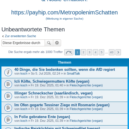
https://payhip.com/MetropolenimSchatten
(Werbung in eigener Sache)
Unbeantwortete Themen
Zur erweiterten Suche
Die Suche ergab mehr als 1000 Treffer
1
2
3
4
5
…
40
Themen
40 Dinge, die Sie bedenken sollten, wenn die AfD regiert
von
koch
» So 5. Jul 2026, 02:24 » in
SmallTalk
Icli Köfte, Schwiegermutters Köfte (vegan)
von
koch
» Fr 19. Dez 2025, 01:40 » in
Fleischgerichte (vegan)
Illinger Schneckscher (saarländisch, vegan)
von
koch
» Fr 19. Dez 2025, 01:39 » in
Fleischgerichte (vegan)
Im Ofen gegarte Tessiner Ziege mit Rosmarin (vegan)
von
koch
» Fr 19. Dez 2025, 01:39 » in
Fleischgerichte (vegan)
In Folie gebratene Ente (vegan)
von
koch
» Fr 19. Dez 2025, 01:39 » in
Fleischgerichte (vegan)
Indische Reisküchlein mit Schweinefilet (vegan)