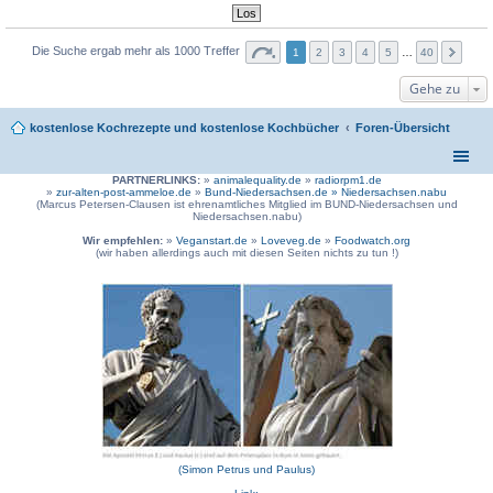
Die Suche ergab mehr als 1000 Treffer
1
2
3
4
5
…
40
Gehe zu
kostenlose Kochrezepte und kostenlose Kochbücher
Foren-Übersicht
PARTNERLINKS:
»
animalequality.de
»
radiorpm1.de
»
zur-alten-post-ammeloe.de
»
Bund-Niedersachsen.de »
Niedersachsen.nabu
(Marcus Petersen-Clausen ist ehrenamtliches Mitglied im BUND-Niedersachsen und
Niedersachsen.nabu)
Wir empfehlen:
»
Veganstart.de
»
Loveveg.de
»
Foodwatch.org
(wir haben allerdings auch mit diesen Seiten nichts zu tun !)
(Simon Petrus und Paulus)