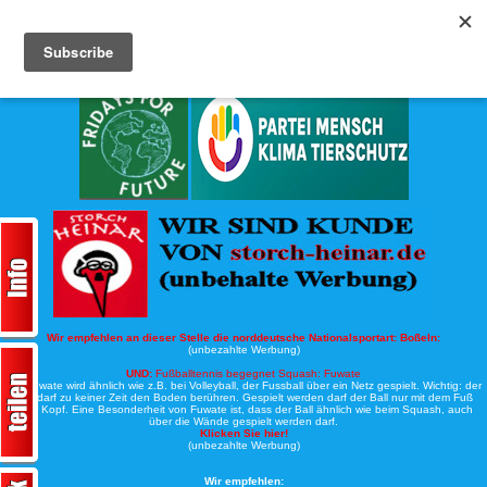
Köche-Nord.de
Werbung:
Wir empfehlen an dieser Stelle die norddeutsche Nationalsportart:
Boßeln:
(unbezahlte Werbung)
UND:
Fußballtennis begegnet Squash: Fuwate
Bei Fuwate wird ähnlich wie z.B. bei Volleyball, der Fussball über ein Netz gespielt. Wichtig: der
Ball darf zu keiner Zeit den Boden berühren. Gespielt werden darf der Ball nur mit dem Fuß
oder Kopf. Eine Besonderheit von Fuwate ist, dass der Ball ähnlich wie beim Squash, auch
über die Wände gespielt werden darf.
Klicken Sie hier!
(unbezahlte Werbung)
Wir empfehlen: