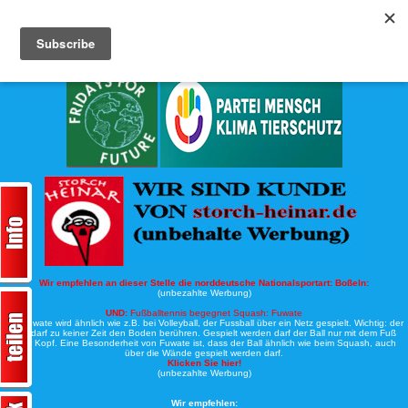
Köche-Nord.de
Werbung:
Wir empfehlen an dieser Stelle die norddeutsche Nationalsportart:
Boßeln:
(unbezahlte Werbung)
UND:
Fußballtennis begegnet Squash: Fuwate
Bei Fuwate wird ähnlich wie z.B. bei Volleyball, der Fussball über ein Netz gespielt. Wichtig: der
Ball darf zu keiner Zeit den Boden berühren. Gespielt werden darf der Ball nur mit dem Fuß
oder Kopf. Eine Besonderheit von Fuwate ist, dass der Ball ähnlich wie beim Squash, auch
über die Wände gespielt werden darf.
Klicken Sie hier!
(unbezahlte Werbung)
Wir empfehlen: