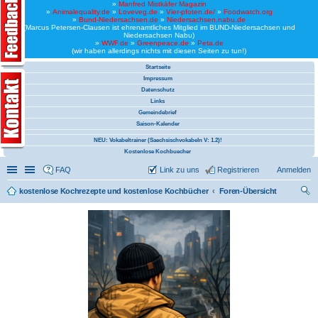
»
Manfred Mistkäfer Magazin
»
Animalequality.de
»
Loveveg.de
»
Vier-pfoten.de/
»
Foodwatch.org
»
Bund-Niedersachsen.de
»
Niedersachsen.nabu.de
(Marcus Petersen-Clausen ist ehrenamtliches Mitglied im BUND-Niedersachsen und
Niedersachsen Nabu)
»
WWF.de
»
Greenpeace.de
»
Peta.de
(wir haben allerdings nichts mit diesen Seiten zu tun!)
Startseite
Impressum
Datenschutz
Links
Gemeindebrief
Saison-Kalender
NEU: Vokabeltrainer (Saechsischvokabeln V: 1.2)!
Kostenlose Kochbuecher
Schnellzugriff
Linkliste
FAQ
Link zu uns
Registrieren
Anmelden
kostenlose Kochrezepte und kostenlose Kochbücher
Foren-Übersicht
uc
he