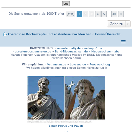
Die Suche ergab mehr als 1000 Treffer
1
2
3
4
5
…
40
Gehe zu
kostenlose Kochrezepte und kostenlose Kochbücher
Foren-Übersicht
PARTNERLINKS:
»
animalequality.de
»
radiorpm1.de
»
zur-alten-post-ammeloe.de
»
Bund-Niedersachsen.de »
Niedersachsen.nabu
(Marcus Petersen-Clausen ist ehrenamtliches Mitglied im BUND-Niedersachsen und
Niedersachsen.nabu)
Wir empfehlen:
»
Veganstart.de
»
Loveveg.de
»
Foodwatch.org
(wir haben allerdings auch mit diesen Seiten nichts zu tun !)
(Simon Petrus und Paulus)