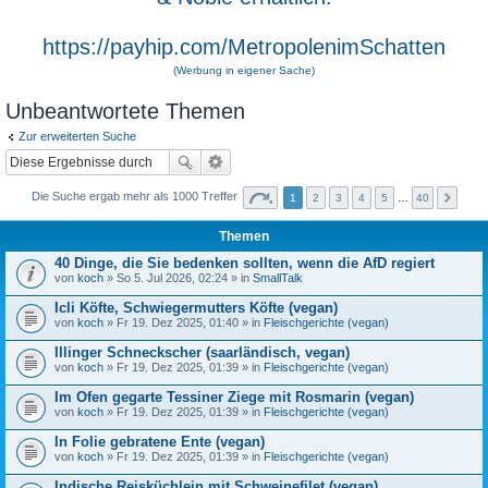
https://payhip.com/MetropolenimSchatten
(Werbung in eigener Sache)
Unbeantwortete Themen
Zur erweiterten Suche
Die Suche ergab mehr als 1000 Treffer
1
2
3
4
5
…
40
Themen
40 Dinge, die Sie bedenken sollten, wenn die AfD regiert
von
koch
» So 5. Jul 2026, 02:24 » in
SmallTalk
Icli Köfte, Schwiegermutters Köfte (vegan)
von
koch
» Fr 19. Dez 2025, 01:40 » in
Fleischgerichte (vegan)
Illinger Schneckscher (saarländisch, vegan)
von
koch
» Fr 19. Dez 2025, 01:39 » in
Fleischgerichte (vegan)
Im Ofen gegarte Tessiner Ziege mit Rosmarin (vegan)
von
koch
» Fr 19. Dez 2025, 01:39 » in
Fleischgerichte (vegan)
In Folie gebratene Ente (vegan)
von
koch
» Fr 19. Dez 2025, 01:39 » in
Fleischgerichte (vegan)
Indische Reisküchlein mit Schweinefilet (vegan)