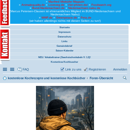
»
Manfred Mistkäfer Magazin
»
Animalequality.de
»
Loveveg.de
»
Vier-pfoten.de/
»
Foodwatch.org
»
Bund-Niedersachsen.de
»
Niedersachsen.nabu.de
(Marcus Petersen-Clausen ist ehrenamtliches Mitglied im BUND-Niedersachsen und
Niedersachsen Nabu)
»
WWF.de
»
Greenpeace.de
»
Peta.de
(wir haben allerdings nichts mit diesen Seiten zu tun!)
Startseite
Impressum
Datenschutz
Links
Gemeindebrief
Saison-Kalender
NEU: Vokabeltrainer (Saechsischvokabeln V: 1.2)!
Kostenlose Kochbuecher
Schnellzugriff
Linkliste
FAQ
Link zu uns
Registrieren
Anmelden
kostenlose Kochrezepte und kostenlose Kochbücher
Foren-Übersicht
uc
he