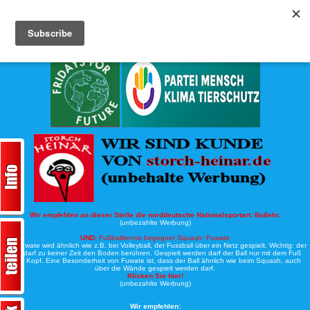
Köche-Nord.de
Werbung:
Wir empfehlen an dieser Stelle die norddeutsche Nationalsportart:
Boßeln:
(unbezahlte Werbung)
UND:
Fußballtennis begegnet Squash: Fuwate
Bei Fuwate wird ähnlich wie z.B. bei Volleyball, der Fussball über ein Netz gespielt. Wichtig: der
Ball darf zu keiner Zeit den Boden berühren. Gespielt werden darf der Ball nur mit dem Fuß
oder Kopf. Eine Besonderheit von Fuwate ist, dass der Ball ähnlich wie beim Squash, auch
über die Wände gespielt werden darf.
Klicken Sie hier!
(unbezahlte Werbung)
Wir empfehlen: