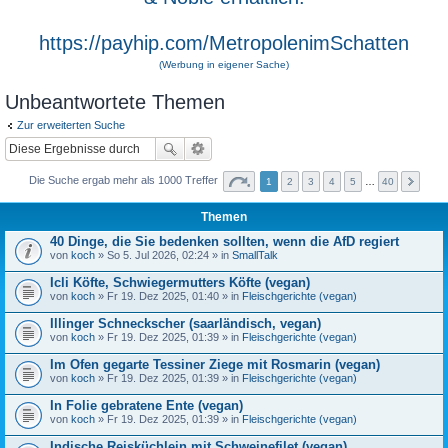
https://payhip.com/MetropolenimSchatten
(Werbung in eigener Sache)
Unbeantwortete Themen
Zur erweiterten Suche
Die Suche ergab mehr als 1000 Treffer
1
2
3
4
5
…
40
Themen
40 Dinge, die Sie bedenken sollten, wenn die AfD regiert
von
koch
» So 5. Jul 2026, 02:24 » in
SmallTalk
Icli Köfte, Schwiegermutters Köfte (vegan)
von
koch
» Fr 19. Dez 2025, 01:40 » in
Fleischgerichte (vegan)
Illinger Schneckscher (saarländisch, vegan)
von
koch
» Fr 19. Dez 2025, 01:39 » in
Fleischgerichte (vegan)
Im Ofen gegarte Tessiner Ziege mit Rosmarin (vegan)
von
koch
» Fr 19. Dez 2025, 01:39 » in
Fleischgerichte (vegan)
In Folie gebratene Ente (vegan)
von
koch
» Fr 19. Dez 2025, 01:39 » in
Fleischgerichte (vegan)
Indische Reisküchlein mit Schweinefilet (vegan)