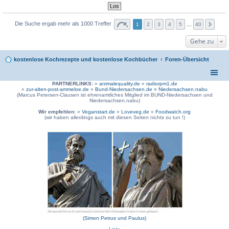
Die Suche ergab mehr als 1000 Treffer
1
2
3
4
5
…
40
Gehe zu
kostenlose Kochrezepte und kostenlose Kochbücher
Foren-Übersicht
PARTNERLINKS:
»
animalequality.de
»
radiorpm1.de
»
zur-alten-post-ammeloe.de
»
Bund-Niedersachsen.de »
Niedersachsen.nabu
(Marcus Petersen-Clausen ist ehrenamtliches Mitglied im BUND-Niedersachsen und
Niedersachsen.nabu)
Wir empfehlen:
»
Veganstart.de
»
Loveveg.de
»
Foodwatch.org
(wir haben allerdings auch mit diesen Seiten nichts zu tun !)
(Simon Petrus und Paulus)