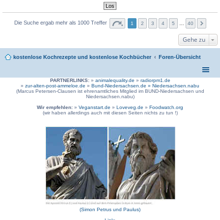
Die Suche ergab mehr als 1000 Treffer
1
2
3
4
5
…
40
Gehe zu
kostenlose Kochrezepte und kostenlose Kochbücher
Foren-Übersicht
PARTNERLINKS:
»
animalequality.de
»
radiorpm1.de
»
zur-alten-post-ammeloe.de
»
Bund-Niedersachsen.de »
Niedersachsen.nabu
(Marcus Petersen-Clausen ist ehrenamtliches Mitglied im BUND-Niedersachsen und
Niedersachsen.nabu)
Wir empfehlen:
»
Veganstart.de
»
Loveveg.de
»
Foodwatch.org
(wir haben allerdings auch mit diesen Seiten nichts zu tun !)
(Simon Petrus und Paulus)