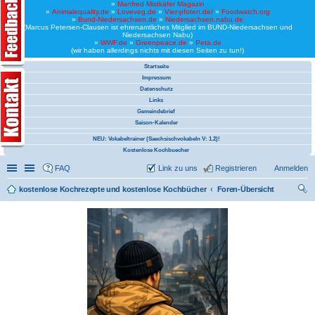
»
Manfred Mistkäfer Magazin
»
Animalequality.de
»
Loveveg.de
»
Vier-pfoten.de/
»
Foodwatch.org
»
Bund-Niedersachsen.de
»
Niedersachsen.nabu.de
(Marcus Petersen-Clausen ist ehrenamtliches Mitglied im BUND-Niedersachsen und
Niedersachsen Nabu)
»
WWF.de
»
Greenpeace.de
»
Peta.de
(wir haben allerdings nichts mit diesen Seiten zu tun!)
Startseite
Impressum
Datenschutz
Links
Gemeindebrief
Saison-Kalender
NEU: Vokabeltrainer (Saechsischvokabeln V: 1.2)!
Kostenlose Kochbuecher
Schnellzugriff
Linkliste
FAQ
Link zu uns
Registrieren
Anmelden
kostenlose Kochrezepte und kostenlose Kochbücher
Foren-Übersicht
uc
he