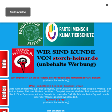
Köche-Nord.de
Werbung:
Wir empfehlen an dieser Stelle die norddeutsche Nationalsportart:
Boßeln:
(unbezahlte Werbung)
UND:
Fußballtennis begegnet Squash: Fuwate
Bei Fuwate wird ähnlich wie z.B. bei Volleyball, der Fussball über ein Netz gespielt. Wichtig: der
Ball darf zu keiner Zeit den Boden berühren. Gespielt werden darf der Ball nur mit dem Fuß
oder Kopf. Eine Besonderheit von Fuwate ist, dass der Ball ähnlich wie beim Squash, auch
über die Wände gespielt werden darf.
Klicken Sie hier!
(unbezahlte Werbung)
Wir empfehlen: