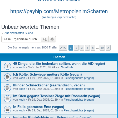
https://payhip.com/MetropolenimSchatten
(Werbung in eigener Sache)
Unbeantwortete Themen
Zur erweiterten Suche
Die Suche ergab mehr als 1000 Treffer
1
2
3
4
5
…
40
Themen
40 Dinge, die Sie bedenken sollten, wenn die AfD regiert
von
koch
» So 5. Jul 2026, 02:24 » in
SmallTalk
Icli Köfte, Schwiegermutters Köfte (vegan)
von
koch
» Fr 19. Dez 2025, 01:40 » in
Fleischgerichte (vegan)
Illinger Schneckscher (saarländisch, vegan)
von
koch
» Fr 19. Dez 2025, 01:39 » in
Fleischgerichte (vegan)
Im Ofen gegarte Tessiner Ziege mit Rosmarin (vegan)
von
koch
» Fr 19. Dez 2025, 01:39 » in
Fleischgerichte (vegan)
In Folie gebratene Ente (vegan)
von
koch
» Fr 19. Dez 2025, 01:39 » in
Fleischgerichte (vegan)
Indische Reisküchlein mit Schweinefilet (vegan)