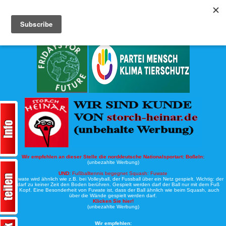
Köche-Nord.de
Werbung:
Wir empfehlen an dieser Stelle die norddeutsche Nationalsportart:
Boßeln:
(unbezahlte Werbung)
UND:
Fußballtennis begegnet Squash: Fuwate
Bei Fuwate wird ähnlich wie z.B. bei Volleyball, der Fussball über ein Netz gespielt. Wichtig: der
Ball darf zu keiner Zeit den Boden berühren. Gespielt werden darf der Ball nur mit dem Fuß
oder Kopf. Eine Besonderheit von Fuwate ist, dass der Ball ähnlich wie beim Squash, auch
über die Wände gespielt werden darf.
Klicken Sie hier!
(unbezahlte Werbung)
Wir empfehlen: