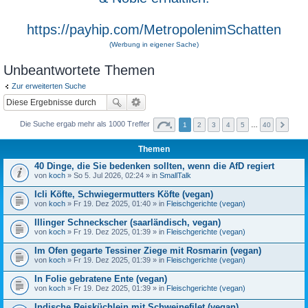
https://payhip.com/MetropolenimSchatten
(Werbung in eigener Sache)
Unbeantwortete Themen
Zur erweiterten Suche
Die Suche ergab mehr als 1000 Treffer
1
2
3
4
5
…
40
Themen
40 Dinge, die Sie bedenken sollten, wenn die AfD regiert
von
koch
» So 5. Jul 2026, 02:24 » in
SmallTalk
Icli Köfte, Schwiegermutters Köfte (vegan)
von
koch
» Fr 19. Dez 2025, 01:40 » in
Fleischgerichte (vegan)
Illinger Schneckscher (saarländisch, vegan)
von
koch
» Fr 19. Dez 2025, 01:39 » in
Fleischgerichte (vegan)
Im Ofen gegarte Tessiner Ziege mit Rosmarin (vegan)
von
koch
» Fr 19. Dez 2025, 01:39 » in
Fleischgerichte (vegan)
In Folie gebratene Ente (vegan)
von
koch
» Fr 19. Dez 2025, 01:39 » in
Fleischgerichte (vegan)
Indische Reisküchlein mit Schweinefilet (vegan)