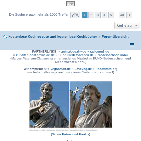
Die Suche ergab mehr als 1000 Treffer
1
2
3
4
5
…
40
Gehe zu
kostenlose Kochrezepte und kostenlose Kochbücher
Foren-Übersicht
PARTNERLINKS:
»
animalequality.de
»
radiorpm1.de
»
zur-alten-post-ammeloe.de
»
Bund-Niedersachsen.de »
Niedersachsen.nabu
(Marcus Petersen-Clausen ist ehrenamtliches Mitglied im BUND-Niedersachsen und
Niedersachsen.nabu)
Wir empfehlen:
»
Veganstart.de
»
Loveveg.de
»
Foodwatch.org
(wir haben allerdings auch mit diesen Seiten nichts zu tun !)
(Simon Petrus und Paulus)