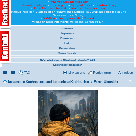
»
Manfred Mistkäfer Magazin
»
Animalequality.de
»
Loveveg.de
»
Vier-pfoten.de/
»
Foodwatch.org
»
Bund-Niedersachsen.de
»
Niedersachsen.nabu.de
(Marcus Petersen-Clausen ist ehrenamtliches Mitglied im BUND-Niedersachsen und
Niedersachsen Nabu)
»
WWF.de
»
Greenpeace.de
»
Peta.de
(wir haben allerdings nichts mit diesen Seiten zu tun!)
Startseite
Impressum
Datenschutz
Links
Gemeindebrief
Saison-Kalender
NEU: Vokabeltrainer (Saechsischvokabeln V: 1.2)!
Kostenlose Kochbuecher
Schnellzugriff
Linkliste
FAQ
Link zu uns
Registrieren
Anmelden
kostenlose Kochrezepte und kostenlose Kochbücher
Foren-Übersicht
uc
he