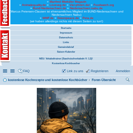
»
Manfred Mistkäfer Magazin
»
Animalequality.de
»
Loveveg.de
»
Vier-pfoten.de/
»
Foodwatch.org
»
Bund-Niedersachsen.de
»
Niedersachsen.nabu.de
(Marcus Petersen-Clausen ist ehrenamtliches Mitglied im BUND-Niedersachsen und
Niedersachsen Nabu)
»
WWF.de
»
Greenpeace.de
»
Peta.de
(wir haben allerdings nichts mit diesen Seiten zu tun!)
Startseite
Impressum
Datenschutz
Links
Gemeindebrief
Saison-Kalender
NEU: Vokabeltrainer (Saechsischvokabeln V: 1.2)!
Kostenlose Kochbuecher
Schnellzugriff
Linkliste
FAQ
Link zu uns
Registrieren
Anmelden
kostenlose Kochrezepte und kostenlose Kochbücher
Foren-Übersicht
uc
he