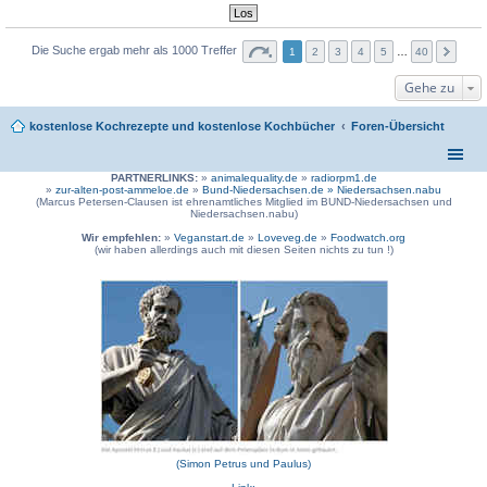
Die Suche ergab mehr als 1000 Treffer
1
2
3
4
5
…
40
Gehe zu
kostenlose Kochrezepte und kostenlose Kochbücher
Foren-Übersicht
PARTNERLINKS:
»
animalequality.de
»
radiorpm1.de
»
zur-alten-post-ammeloe.de
»
Bund-Niedersachsen.de »
Niedersachsen.nabu
(Marcus Petersen-Clausen ist ehrenamtliches Mitglied im BUND-Niedersachsen und
Niedersachsen.nabu)
Wir empfehlen:
»
Veganstart.de
»
Loveveg.de
»
Foodwatch.org
(wir haben allerdings auch mit diesen Seiten nichts zu tun !)
(Simon Petrus und Paulus)