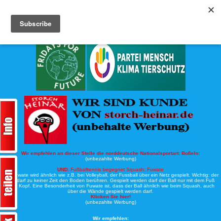
Köche-Nord.de
Werbung:
Wir empfehlen an dieser Stelle die norddeutsche Nationalsportart:
Boßeln:
(unbezahlte Werbung)
UND:
Fußballtennis begegnet Squash: Fuwate
Bei Fuwate wird ähnlich wie z.B. bei Volleyball, der Fussball über ein Netz gespielt. Wichtig: der
Ball darf zu keiner Zeit den Boden berühren. Gespielt werden darf der Ball nur mit dem Fuß
oder Kopf. Eine Besonderheit von Fuwate ist, dass der Ball ähnlich wie beim Squash, auch
über die Wände gespielt werden darf.
Klicken Sie hier!
(unbezahlte Werbung)
Wir empfehlen: