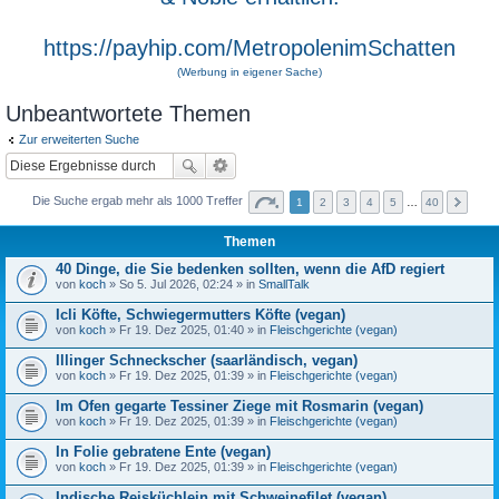
https://payhip.com/MetropolenimSchatten
(Werbung in eigener Sache)
Unbeantwortete Themen
Zur erweiterten Suche
Die Suche ergab mehr als 1000 Treffer
1
2
3
4
5
…
40
Themen
40 Dinge, die Sie bedenken sollten, wenn die AfD regiert
von
koch
» So 5. Jul 2026, 02:24 » in
SmallTalk
Icli Köfte, Schwiegermutters Köfte (vegan)
von
koch
» Fr 19. Dez 2025, 01:40 » in
Fleischgerichte (vegan)
Illinger Schneckscher (saarländisch, vegan)
von
koch
» Fr 19. Dez 2025, 01:39 » in
Fleischgerichte (vegan)
Im Ofen gegarte Tessiner Ziege mit Rosmarin (vegan)
von
koch
» Fr 19. Dez 2025, 01:39 » in
Fleischgerichte (vegan)
In Folie gebratene Ente (vegan)
von
koch
» Fr 19. Dez 2025, 01:39 » in
Fleischgerichte (vegan)
Indische Reisküchlein mit Schweinefilet (vegan)