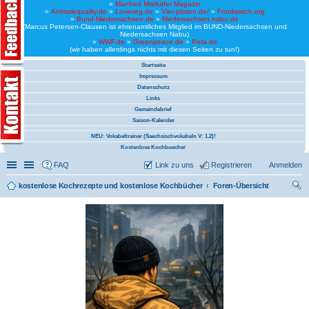
»
Manfred Mistkäfer Magazin
»
Animalequality.de
»
Loveveg.de
»
Vier-pfoten.de/
»
Foodwatch.org
»
Bund-Niedersachsen.de
»
Niedersachsen.nabu.de
(Marcus Petersen-Clausen ist ehrenamtliches Mitglied im BUND-Niedersachsen und
Niedersachsen Nabu)
»
WWF.de
»
Greenpeace.de
»
Peta.de
(wir haben allerdings nichts mit diesen Seiten zu tun!)
Startseite
Impressum
Datenschutz
Links
Gemeindebrief
Saison-Kalender
NEU: Vokabeltrainer (Saechsischvokabeln V: 1.2)!
Kostenlose Kochbuecher
Schnellzugriff
Linkliste
FAQ
Link zu uns
Registrieren
Anmelden
kostenlose Kochrezepte und kostenlose Kochbücher
Foren-Übersicht
uc
he