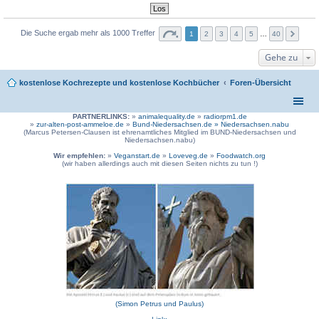
Die Suche ergab mehr als 1000 Treffer
1
2
3
4
5
…
40
Gehe zu
kostenlose Kochrezepte und kostenlose Kochbücher
Foren-Übersicht
PARTNERLINKS:
»
animalequality.de
»
radiorpm1.de
»
zur-alten-post-ammeloe.de
»
Bund-Niedersachsen.de »
Niedersachsen.nabu
(Marcus Petersen-Clausen ist ehrenamtliches Mitglied im BUND-Niedersachsen und
Niedersachsen.nabu)
Wir empfehlen:
»
Veganstart.de
»
Loveveg.de
»
Foodwatch.org
(wir haben allerdings auch mit diesen Seiten nichts zu tun !)
(Simon Petrus und Paulus)