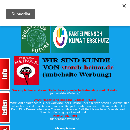
Köche-Nord.de
Werbung:
Wir empfehlen an dieser Stelle die norddeutsche Nationalsportart:
Boßeln:
(unbezahlte Werbung)
UND:
Fußballtennis begegnet Squash: Fuwate
Bei Fuwate wird ähnlich wie z.B. bei Volleyball, der Fussball über ein Netz gespielt. Wichtig: der
Ball darf zu keiner Zeit den Boden berühren. Gespielt werden darf der Ball nur mit dem Fuß
oder Kopf. Eine Besonderheit von Fuwate ist, dass der Ball ähnlich wie beim Squash, auch
über die Wände gespielt werden darf.
Klicken Sie hier!
(unbezahlte Werbung)
Wir empfehlen: