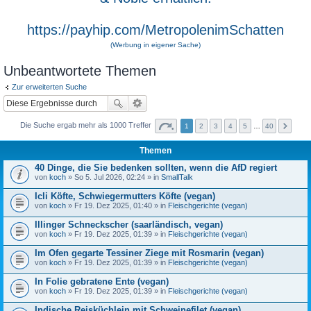
https://payhip.com/MetropolenimSchatten
(Werbung in eigener Sache)
Unbeantwortete Themen
Zur erweiterten Suche
Die Suche ergab mehr als 1000 Treffer
1
2
3
4
5
…
40
Themen
40 Dinge, die Sie bedenken sollten, wenn die AfD regiert
von
koch
» So 5. Jul 2026, 02:24 » in
SmallTalk
Icli Köfte, Schwiegermutters Köfte (vegan)
von
koch
» Fr 19. Dez 2025, 01:40 » in
Fleischgerichte (vegan)
Illinger Schneckscher (saarländisch, vegan)
von
koch
» Fr 19. Dez 2025, 01:39 » in
Fleischgerichte (vegan)
Im Ofen gegarte Tessiner Ziege mit Rosmarin (vegan)
von
koch
» Fr 19. Dez 2025, 01:39 » in
Fleischgerichte (vegan)
In Folie gebratene Ente (vegan)
von
koch
» Fr 19. Dez 2025, 01:39 » in
Fleischgerichte (vegan)
Indische Reisküchlein mit Schweinefilet (vegan)