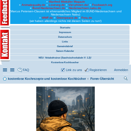
»
Manfred Mistkäfer Magazin
»
Animalequality.de
»
Loveveg.de
»
Vier-pfoten.de/
»
Foodwatch.org
»
Bund-Niedersachsen.de
»
Niedersachsen.nabu.de
(Marcus Petersen-Clausen ist ehrenamtliches Mitglied im BUND-Niedersachsen und
Niedersachsen Nabu)
»
WWF.de
»
Greenpeace.de
»
Peta.de
(wir haben allerdings nichts mit diesen Seiten zu tun!)
Startseite
Impressum
Datenschutz
Links
Gemeindebrief
Saison-Kalender
NEU: Vokabeltrainer (Saechsischvokabeln V: 1.2)!
Kostenlose Kochbuecher
Schnellzugriff
Linkliste
FAQ
Link zu uns
Registrieren
Anmelden
kostenlose Kochrezepte und kostenlose Kochbücher
Foren-Übersicht
uc
he