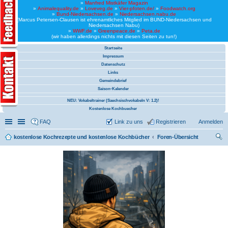
»
Manfred Mistkäfer Magazin
»
Animalequality.de
»
Loveveg.de
»
Vier-pfoten.de/
»
Foodwatch.org
»
Bund-Niedersachsen.de
»
Niedersachsen.nabu.de
(Marcus Petersen-Clausen ist ehrenamtliches Mitglied im BUND-Niedersachsen und
Niedersachsen Nabu)
»
WWF.de
»
Greenpeace.de
»
Peta.de
(wir haben allerdings nichts mit diesen Seiten zu tun!)
Startseite
Impressum
Datenschutz
Links
Gemeindebrief
Saison-Kalender
NEU: Vokabeltrainer (Saechsischvokabeln V: 1.2)!
Kostenlose Kochbuecher
Schnellzugriff
Linkliste
FAQ
Link zu uns
Registrieren
Anmelden
kostenlose Kochrezepte und kostenlose Kochbücher
Foren-Übersicht
uc
he