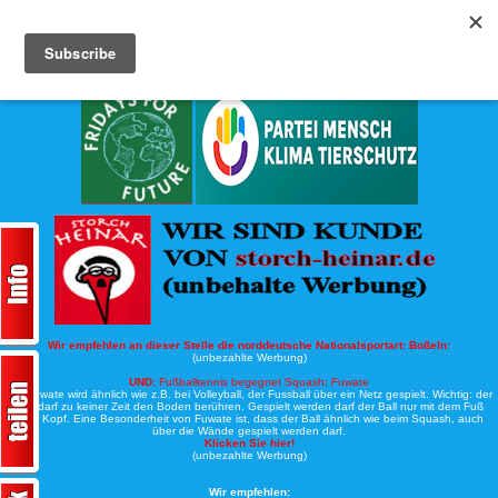
Köche-Nord.de
Werbung:
Wir empfehlen an dieser Stelle die norddeutsche Nationalsportart:
Boßeln:
(unbezahlte Werbung)
UND:
Fußballtennis begegnet Squash: Fuwate
Bei Fuwate wird ähnlich wie z.B. bei Volleyball, der Fussball über ein Netz gespielt. Wichtig: der
Ball darf zu keiner Zeit den Boden berühren. Gespielt werden darf der Ball nur mit dem Fuß
oder Kopf. Eine Besonderheit von Fuwate ist, dass der Ball ähnlich wie beim Squash, auch
über die Wände gespielt werden darf.
Klicken Sie hier!
(unbezahlte Werbung)
Wir empfehlen: