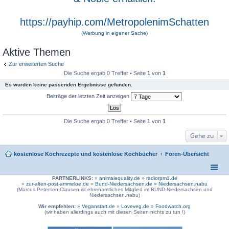
https://payhip.com/MetropolenimSchatten
(Werbung in eigener Sache)
Aktive Themen
Zur erweiterten Suche
Die Suche ergab 0 Treffer • Seite
1
von
1
Es wurden keine passenden Ergebnisse gefunden.
Beiträge der letzten Zeit anzeigen
Die Suche ergab 0 Treffer • Seite
1
von
1
Gehe zu
kostenlose Kochrezepte und kostenlose Kochbücher
Foren-Übersicht
PARTNERLINKS:
»
animalequality.de
»
radiorpm1.de
»
zur-alten-post-ammeloe.de
»
Bund-Niedersachsen.de »
Niedersachsen.nabu
(Marcus Petersen-Clausen ist ehrenamtliches Mitglied im BUND-Niedersachsen und
Niedersachsen.nabu)
Wir empfehlen:
»
Veganstart.de
»
Loveveg.de
»
Foodwatch.org
(wir haben allerdings auch mit diesen Seiten nichts zu tun !)