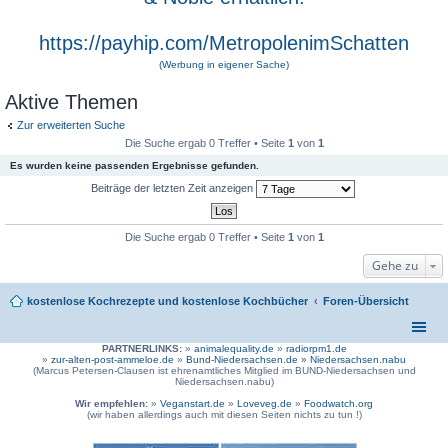
https://payhip.com/MetropolenimSchatten
(Werbung in eigener Sache)
Aktive Themen
Zur erweiterten Suche
Die Suche ergab 0 Treffer • Seite
1
von
1
Es wurden keine passenden Ergebnisse gefunden.
Beiträge der letzten Zeit anzeigen
Die Suche ergab 0 Treffer • Seite
1
von
1
Gehe zu
kostenlose Kochrezepte und kostenlose Kochbücher
Foren-Übersicht
PARTNERLINKS:
»
animalequality.de
»
radiorpm1.de
»
zur-alten-post-ammeloe.de
»
Bund-Niedersachsen.de »
Niedersachsen.nabu
(Marcus Petersen-Clausen ist ehrenamtliches Mitglied im BUND-Niedersachsen und
Niedersachsen.nabu)
Wir empfehlen:
»
Veganstart.de
»
Loveveg.de
»
Foodwatch.org
(wir haben allerdings auch mit diesen Seiten nichts zu tun !)