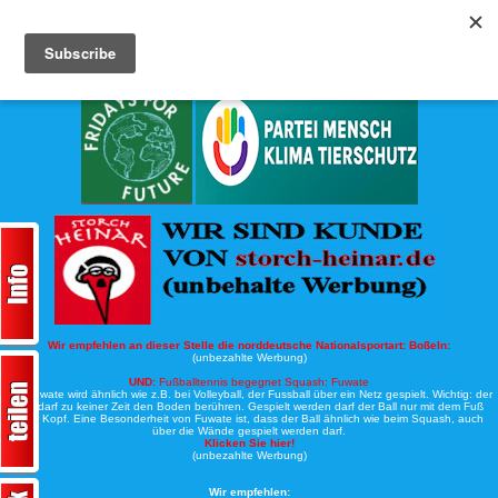
Köche-Nord.de
Werbung:
Wir empfehlen an dieser Stelle die norddeutsche Nationalsportart:
Boßeln:
(unbezahlte Werbung)
UND:
Fußballtennis begegnet Squash: Fuwate
Bei Fuwate wird ähnlich wie z.B. bei Volleyball, der Fussball über ein Netz gespielt. Wichtig: der
Ball darf zu keiner Zeit den Boden berühren. Gespielt werden darf der Ball nur mit dem Fuß
oder Kopf. Eine Besonderheit von Fuwate ist, dass der Ball ähnlich wie beim Squash, auch
über die Wände gespielt werden darf.
Klicken Sie hier!
(unbezahlte Werbung)
Wir empfehlen: