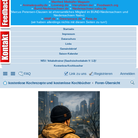
»
Manfred Mistkäfer Magazin
»
Animalequality.de
»
Loveveg.de
»
Vier-pfoten.de/
»
Foodwatch.org
»
Bund-Niedersachsen.de
»
Niedersachsen.nabu.de
(Marcus Petersen-Clausen ist ehrenamtliches Mitglied im BUND-Niedersachsen und
Niedersachsen Nabu)
»
WWF.de
»
Greenpeace.de
»
Peta.de
(wir haben allerdings nichts mit diesen Seiten zu tun!)
Startseite
Impressum
Datenschutz
Links
Gemeindebrief
Saison-Kalender
NEU: Vokabeltrainer (Saechsischvokabeln V: 1.2)!
Kostenlose Kochbuecher
Schnellzugriff
Linkliste
FAQ
Link zu uns
Registrieren
Anmelden
kostenlose Kochrezepte und kostenlose Kochbücher
Foren-Übersicht
uc
he