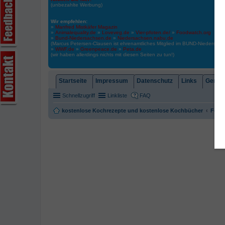
(unbezahlte Werbung)
Wir empfehlen:
»
Manfred Mistkäfer Magazin
»
Animalequality.de
»
Loveveg.de
»
Vier-pfoten.de/
»
Foodwatch.org
»
Bund-Niedersachsen.de
»
Niedersachsen.nabu.de
(Marcus Petersen-Clausen ist ehrenamtliches Mitglied im BUND-Niedersa
»
WWF.de
»
Greenpeace.de
»
Peta.de
(wir haben allerdings nichts mit diesen Seiten zu tun!)
Startseite
Impressum
Datenschutz
Links
Gemein
Schnellzugriff
Linkliste
FAQ
kostenlose Kochrezepte und kostenlose Kochbücher
Foren