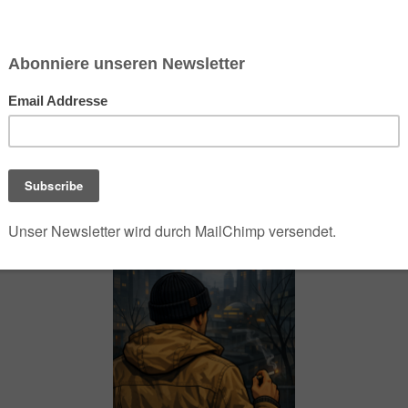
chsen und Niedersachsen Nabu)
debrief
Saison-Kalender
NEU: Vokabeltrainer (Saechsischvokabeln V: 1.
-Übersicht