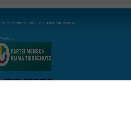
ie Partei Mensch, Klima, Tiere (Tierschutzpartei.de)
Werbung:
ln:
gespielt. Wichtig: der Ball darf zu keiner Zeit den Boden berühren. Gespielt werden
, dass der Ball ähnlich wie beim Squash, auch über die Wände gespielt werden darf.