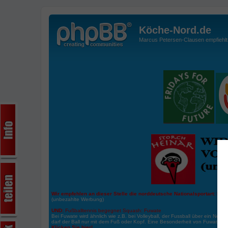
Köche-Nord.de
Marcus Petersen-Clausen empfiehlt d
Wir empfehlen an dieser Stelle die norddeutsche Nationalsportart:
Boße
(unbezahlte Werbung)
UND:
Fußballtennis begegnet Squash: Fuwate
Bei Fuwate wird ähnlich wie z.B. bei Volleyball, der Fussball über ein Netz 
darf der Ball nur mit dem Fuß oder Kopf. Eine Besonderheit von Fuwate ist
Klicken Sie hier!