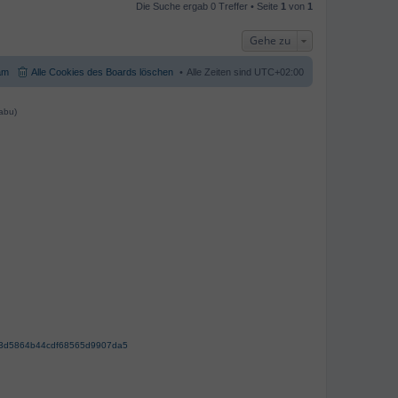
Die Suche ergab 0 Treffer • Seite
1
von
1
Gehe zu
am
Alle Cookies des Boards löschen
Alle Zeiten sind
UTC+02:00
abu)
63d5864b44cdf68565d9907da5