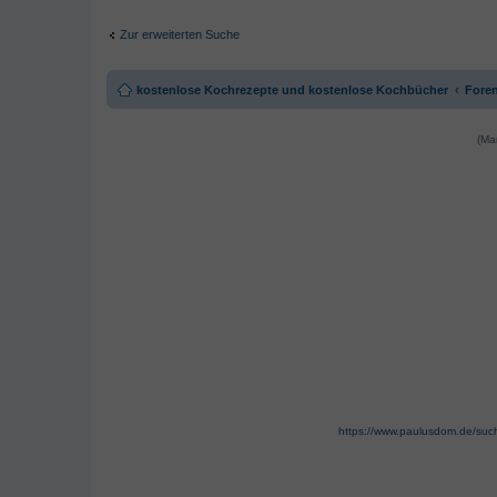
Zur erweiterten Suche
kostenlose Kochrezepte und kostenlose Kochbücher
Foren
(Ma
https://www.paulusdom.de/