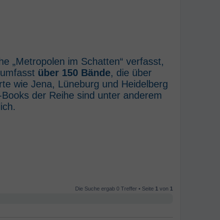
he „Metropolen im Schatten“ verfasst,
e umfasst
über 150 Bände
, die über
rte wie Jena, Lüneburg und Heidelberg
E-Books der Reihe sind unter anderem
ich.
Die Suche ergab 0 Treffer • Seite
1
von
1