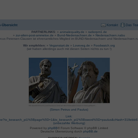
-Übersicht
Kontakt
Das Te
PARTNERLINKS:
»
animalequality.de
»
radiorpm1.de
»
zur-alten-post-ammeloe.de
»
Bund-Niedersachsen.de »
Niedersachsen.nabu
rcus Petersen-Clausen ist ehrenamtliches Mitglied im BUND-Niedersachsen und Niedersachsen.n
Wir empfehlen:
»
Veganstart.de
»
Loveveg.de
»
Foodwatch.org
(wir haben allerdings auch mit diesen Seiten nichts zu tun !)
(Simon Petrus und Paulus)
Link:
suche?tx_kesearch_pi1%5Bpage%5D=1&tx_kesearch_pi1%5Bsword%5D=paulus&cHash=319ebb
(unbezahlte Werbung)
Powered by
phpBB
® Forum Software © phpBB Limited
Deutsche Übersetzung durch
phpBB.de