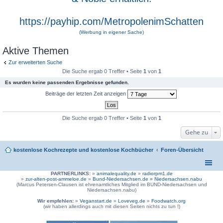
https://payhip.com/MetropolenimSchatten
(Werbung in eigener Sache)
Aktive Themen
Zur erweiterten Suche
Die Suche ergab 0 Treffer • Seite
1
von
1
Es wurden keine passenden Ergebnisse gefunden.
Beiträge der letzten Zeit anzeigen
Die Suche ergab 0 Treffer • Seite
1
von
1
Gehe zu
kostenlose Kochrezepte und kostenlose Kochbücher
Foren-Übersicht
PARTNERLINKS:
»
animalequality.de
»
radiorpm1.de
»
zur-alten-post-ammeloe.de
»
Bund-Niedersachsen.de »
Niedersachsen.nabu
(Marcus Petersen-Clausen ist ehrenamtliches Mitglied im BUND-Niedersachsen und
Niedersachsen.nabu)
Wir empfehlen:
»
Veganstart.de
»
Loveveg.de
»
Foodwatch.org
(wir haben allerdings auch mit diesen Seiten nichts zu tun !)