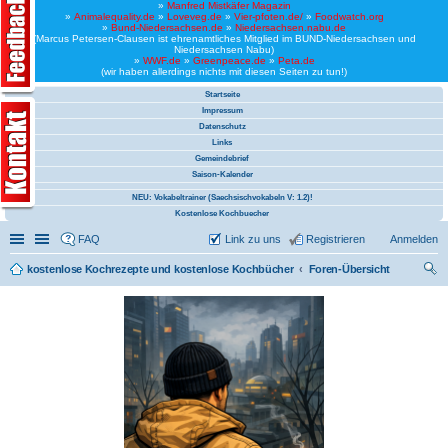
»
Manfred Mistkäfer Magazin
»
Animalequality.de
»
Loveveg.de
»
Vier-pfoten.de/
»
Foodwatch.org
»
Bund-Niedersachsen.de
»
Niedersachsen.nabu.de
(Marcus Petersen-Clausen ist ehrenamtliches Mitglied im BUND-Niedersachsen und
Niedersachsen Nabu)
»
WWF.de
»
Greenpeace.de
»
Peta.de
(wir haben allerdings nichts mit diesen Seiten zu tun!)
Startseite
Impressum
Datenschutz
Links
Gemeindebrief
Saison-Kalender
NEU: Vokabeltrainer (Saechsischvokabeln V: 1.2)!
Kostenlose Kochbuecher
Schnellzugriff
Linkliste
FAQ
Link zu uns
Registrieren
Anmelden
kostenlose Kochrezepte und kostenlose Kochbücher
Foren-Übersicht
uc
he