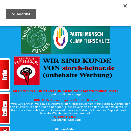
Köche-Nord.de
Werbung:
Wir empfehlen an dieser Stelle die norddeutsche Nationalsportart:
Boßeln:
(unbezahlte Werbung)
UND:
Fußballtennis begegnet Squash: Fuwate
Bei Fuwate wird ähnlich wie z.B. bei Volleyball, der Fussball über ein Netz gespielt. Wichtig: der
Ball darf zu keiner Zeit den Boden berühren. Gespielt werden darf der Ball nur mit dem Fuß
oder Kopf. Eine Besonderheit von Fuwate ist, dass der Ball ähnlich wie beim Squash, auch
über die Wände gespielt werden darf.
Klicken Sie hier!
(unbezahlte Werbung)
Wir empfehlen: