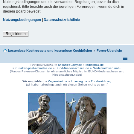
Nutzungsbedingungen und die verwandten Regelungen, bevor du dich
registrierst. Bitte beachte auch die jeweiligen Forenregeln, wenn du dich in
diesem Board bewegst.
Nutzungsbedingungen
|
Datenschutzrichtlinie
Registrieren
kostenlose Kochrezepte und kostenlose Kochbücher
Foren-Übersicht
PARTNERLINKS:
»
animalequality.de
»
radiorpm1.de
»
zur-alten-post-ammeloe.de
»
Bund-Niedersachsen.de »
Niedersachsen.nabu
(Marcus Petersen-Clausen ist ehrenamtliches Mitglied im BUND-Niedersachsen und
Niedersachsen.nabu)
Wir empfehlen:
»
Veganstart.de
»
Loveveg.de
»
Foodwatch.org
(wir haben allerdings auch mit diesen Seiten nichts zu tun !)