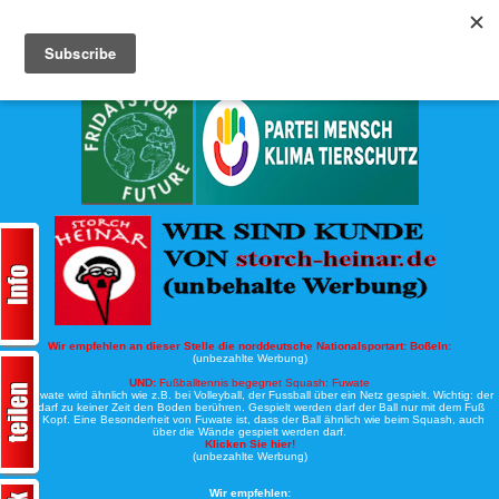
Köche-Nord.de
Werbung:
Wir empfehlen an dieser Stelle die norddeutsche Nationalsportart:
Boßeln:
(unbezahlte Werbung)
UND:
Fußballtennis begegnet Squash: Fuwate
Bei Fuwate wird ähnlich wie z.B. bei Volleyball, der Fussball über ein Netz gespielt. Wichtig: der
Ball darf zu keiner Zeit den Boden berühren. Gespielt werden darf der Ball nur mit dem Fuß
oder Kopf. Eine Besonderheit von Fuwate ist, dass der Ball ähnlich wie beim Squash, auch
über die Wände gespielt werden darf.
Klicken Sie hier!
(unbezahlte Werbung)
Wir empfehlen: