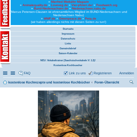
»
Manfred Mistkäfer Magazin
»
Animalequality.de
»
Loveveg.de
»
Vier-pfoten.de/
»
Foodwatch.org
»
Bund-Niedersachsen.de
»
Niedersachsen.nabu.de
(Marcus Petersen-Clausen ist ehrenamtliches Mitglied im BUND-Niedersachsen und
Niedersachsen Nabu)
»
WWF.de
»
Greenpeace.de
»
Peta.de
(wir haben allerdings nichts mit diesen Seiten zu tun!)
Startseite
Impressum
Datenschutz
Links
Gemeindebrief
Saison-Kalender
NEU: Vokabeltrainer (Saechsischvokabeln V: 1.2)!
Kostenlose Kochbuecher
Schnellzugriff
Linkliste
FAQ
Link zu uns
Registrieren
Anmelden
kostenlose Kochrezepte und kostenlose Kochbücher
Foren-Übersicht
uc
he