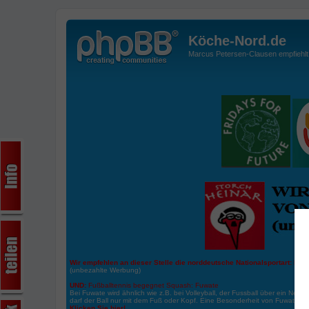
Köche-Nord.de
Marcus Petersen-Clausen empfiehlt d
Wir empfehlen an dieser Stelle die norddeutsche Nationalsportart:
Boße
(unbezahlte Werbung)
UND:
Fußballtennis begegnet Squash: Fuwate
Bei Fuwate wird ähnlich wie z.B. bei Volleyball, der Fussball über ein Netz 
darf der Ball nur mit dem Fuß oder Kopf. Eine Besonderheit von Fuwate ist
Klicken Sie hier!