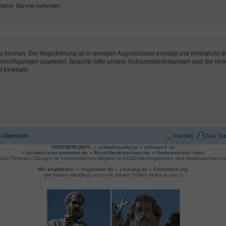
ieser Sitzung verbergen
 können. Die Registrierung ist in wenigen Augenblicken erledigt und ermöglicht di
 Berechtigungen zuweisen. Beachte bitte unsere Nutzungsbedingungen und die verwa
d bewegst.
-Übersicht
Kontakt
Das Te
PARTNERLINKS:
»
animalequality.de
»
radiorpm1.de
»
zur-alten-post-ammeloe.de
»
Bund-Niedersachsen.de »
Niedersachsen.nabu
rcus Petersen-Clausen ist ehrenamtliches Mitglied im BUND-Niedersachsen und Niedersachsen.n
Wir empfehlen:
»
Veganstart.de
»
Loveveg.de
»
Foodwatch.org
(wir haben allerdings auch mit diesen Seiten nichts zu tun !)