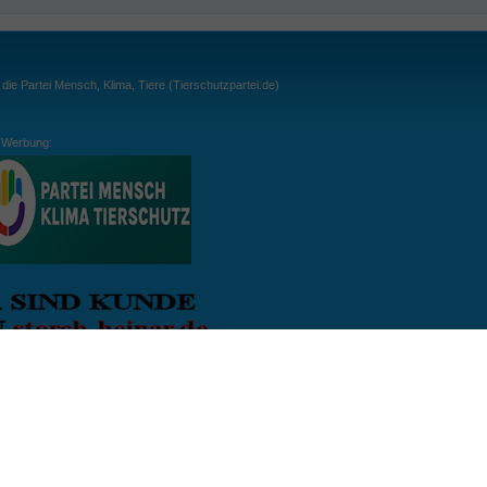
ie Partei Mensch, Klima, Tiere (Tierschutzpartei.de)
Werbung:
ln:
gespielt. Wichtig: der Ball darf zu keiner Zeit den Boden berühren. Gespielt werden
, dass der Ball ähnlich wie beim Squash, auch über die Wände gespielt werden darf.