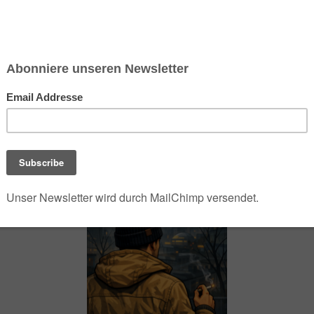
chsen und Niedersachsen Nabu)
debrief
Saison-Kalender
NEU: Vokabeltrainer (Saechsischvokabeln V: 1.
-Übersicht