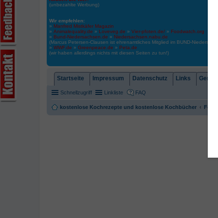
(unbezahlte Werbung)
Wir empfehlen:
»
Manfred Mistkäfer Magazin
»
Animalequality.de
»
Loveveg.de
»
Vier-pfoten.de/
»
Foodwatch.org
»
Bund-Niedersachsen.de
»
Niedersachsen.nabu.de
(Marcus Petersen-Clausen ist ehrenamtliches Mitglied im BUND-Niedersa
»
WWF.de
»
Greenpeace.de
»
Peta.de
(wir haben allerdings nichts mit diesen Seiten zu tun!)
Startseite
Impressum
Datenschutz
Links
Gemein
Schnellzugriff
Linkliste
FAQ
kostenlose Kochrezepte und kostenlose Kochbücher
Foren