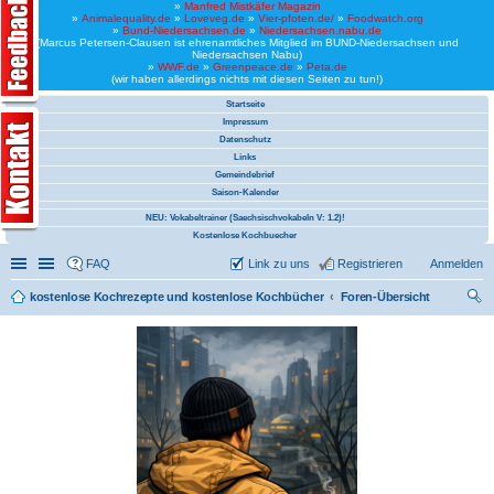
»
Manfred Mistkäfer Magazin
»
Animalequality.de
»
Loveveg.de
»
Vier-pfoten.de/
»
Foodwatch.org
»
Bund-Niedersachsen.de
»
Niedersachsen.nabu.de
(Marcus Petersen-Clausen ist ehrenamtliches Mitglied im BUND-Niedersachsen und
Niedersachsen Nabu)
»
WWF.de
»
Greenpeace.de
»
Peta.de
(wir haben allerdings nichts mit diesen Seiten zu tun!)
Startseite
Impressum
Datenschutz
Links
Gemeindebrief
Saison-Kalender
NEU: Vokabeltrainer (Saechsischvokabeln V: 1.2)!
Kostenlose Kochbuecher
Schnellzugriff
Linkliste
FAQ
Link zu uns
Registrieren
Anmelden
kostenlose Kochrezepte und kostenlose Kochbücher
Foren-Übersicht
uc
he