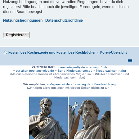
Nutzungsbedingungen und die verwandten Regelungen, bevor du dich
registrierst. Bitte beachte auch die jeweiligen Forenregeln, wenn du dich in
diesem Board bewegst.
Nutzungsbedingungen
|
Datenschutzrichtlinie
Registrieren
kostenlose Kochrezepte und kostenlose Kochbücher
Foren-Übersicht
PARTNERLINKS:
»
animalequality.de
»
radiorpm1.de
»
zur-alten-post-ammeloe.de
»
Bund-Niedersachsen.de »
Niedersachsen.nabu
(Marcus Petersen-Clausen ist ehrenamtliches Mitglied im BUND-Niedersachsen und
Niedersachsen.nabu)
Wir empfehlen:
»
Veganstart.de
»
Loveveg.de
»
Foodwatch.org
(wir haben allerdings auch mit diesen Seiten nichts zu tun !)