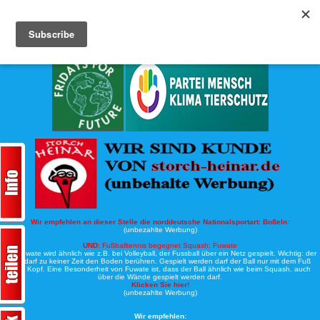
Köche-Nord.de
Werbung:
Wir empfehlen an dieser Stelle die norddeutsche Nationalsportart:
Boßeln:
(unbezahlte Werbung)
UND:
Fußballtennis begegnet Squash: Fuwate
Bei Fuwate wird ähnlich wie z.B. bei Volleyball, der Fussball über ein Netz gespielt. Wichtig: der
Ball darf zu keiner Zeit den Boden berühren. Gespielt werden darf der Ball nur mit dem Fuß
oder Kopf. Eine Besonderheit von Fuwate ist, dass der Ball ähnlich wie beim Squash, auch
über die Wände gespielt werden darf.
Klicken Sie hier!
(unbezahlte Werbung)
Wir empfehlen: