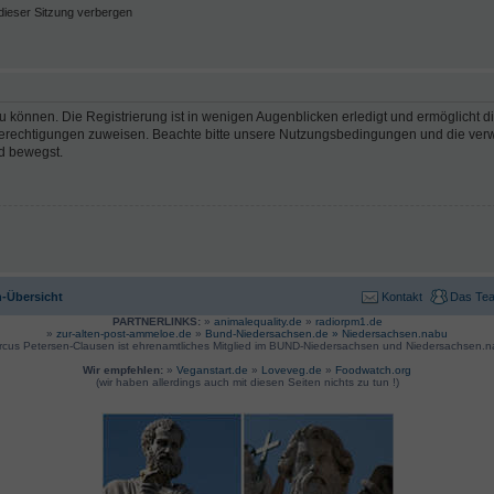
ieser Sitzung verbergen
 können. Die Registrierung ist in wenigen Augenblicken erledigt und ermöglicht di
 Berechtigungen zuweisen. Beachte bitte unsere Nutzungsbedingungen und die verwa
d bewegst.
-Übersicht
Kontakt
Das Te
PARTNERLINKS:
»
animalequality.de
»
radiorpm1.de
»
zur-alten-post-ammeloe.de
»
Bund-Niedersachsen.de »
Niedersachsen.nabu
rcus Petersen-Clausen ist ehrenamtliches Mitglied im BUND-Niedersachsen und Niedersachsen.n
Wir empfehlen:
»
Veganstart.de
»
Loveveg.de
»
Foodwatch.org
(wir haben allerdings auch mit diesen Seiten nichts zu tun !)