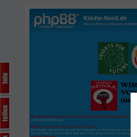
Köche-Nord.de
Marcus Petersen-Clausen empfiehlt d
Wir empfehlen an dieser Stelle die norddeutsche Nationalsportart:
Boße
(unbezahlte Werbung)
UND:
Fußballtennis begegnet Squash: Fuwate
Bei Fuwate wird ähnlich wie z.B. bei Volleyball, der Fussball über ein Netz 
darf der Ball nur mit dem Fuß oder Kopf. Eine Besonderheit von Fuwate ist
Klicken Sie hier!