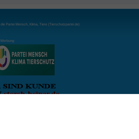
ie Partei Mensch, Klima, Tiere (Tierschutzpartei.de)
Werbung:
ln:
gespielt. Wichtig: der Ball darf zu keiner Zeit den Boden berühren. Gespielt werden
, dass der Ball ähnlich wie beim Squash, auch über die Wände gespielt werden darf.