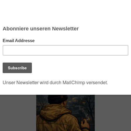
chsen und Niedersachsen Nabu)
debrief
Saison-Kalender
NEU: Vokabeltrainer (Saechsischvokabeln V: 1.
-Übersicht