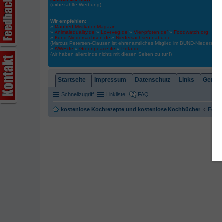
(unbezahlte Werbung)
Wir empfehlen:
»
Manfred Mistkäfer Magazin
»
Animalequality.de
»
Loveveg.de
»
Vier-pfoten.de/
»
Foodwatch.org
»
Bund-Niedersachsen.de
»
Niedersachsen.nabu.de
(Marcus Petersen-Clausen ist ehrenamtliches Mitglied im BUND-Niedersa
»
WWF.de
»
Greenpeace.de
»
Peta.de
(wir haben allerdings nichts mit diesen Seiten zu tun!)
Startseite
Impressum
Datenschutz
Links
Gemein
Schnellzugriff
Linkliste
FAQ
kostenlose Kochrezepte und kostenlose Kochbücher
Foren