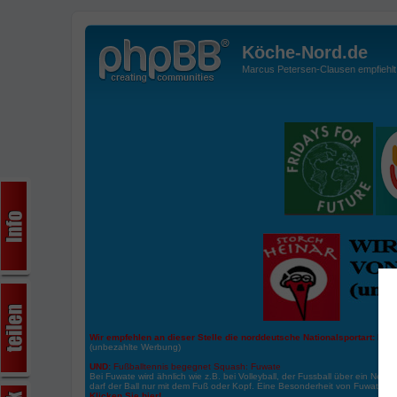
Köche-Nord.de
Marcus Petersen-Clausen empfiehlt d
Wir empfehlen an dieser Stelle die norddeutsche Nationalsportart:
Boße
(unbezahlte Werbung)
UND:
Fußballtennis begegnet Squash: Fuwate
Bei Fuwate wird ähnlich wie z.B. bei Volleyball, der Fussball über ein Netz 
darf der Ball nur mit dem Fuß oder Kopf. Eine Besonderheit von Fuwate ist
Klicken Sie hier!