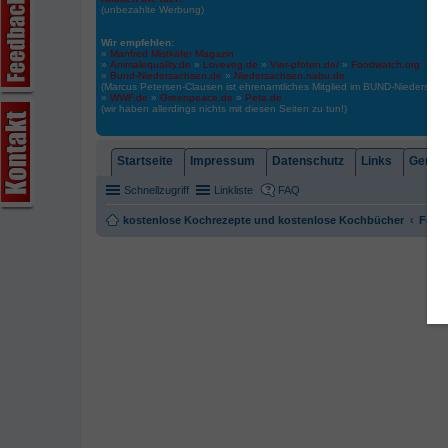
(unbezahlte Werbung)
Wir empfehlen:
»
Manfred Mistkäfer Magazin
»
Animalequality.de
»
Loveveg.de
»
Vier-pfoten.de/
»
Foodwatch.org
»
Bund-Niedersachsen.de
»
Niedersachsen.nabu.de
(Marcus Petersen-Clausen ist ehrenamtliches Mitglied im BUND-Niedersa
»
WWF.de
»
Greenpeace.de
»
Peta.de
(wir haben allerdings nichts mit diesen Seiten zu tun!)
Startseite
Impressum
Datenschutz
Links
Gemein
Schnellzugriff
Linkliste
FAQ
kostenlose Kochrezepte und kostenlose Kochbücher
Foren