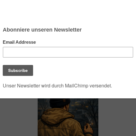
chsen und Niedersachsen Nabu)
debrief
Saison-Kalender
NEU: Vokabeltrainer (Saechsischvokabeln V: 1.
-Übersicht