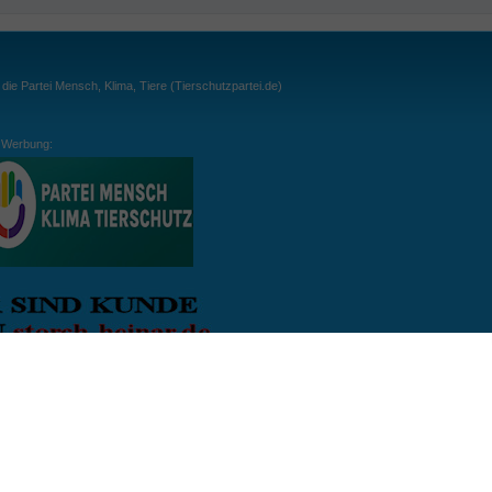
ie Partei Mensch, Klima, Tiere (Tierschutzpartei.de)
Werbung:
ln:
gespielt. Wichtig: der Ball darf zu keiner Zeit den Boden berühren. Gespielt werden
, dass der Ball ähnlich wie beim Squash, auch über die Wände gespielt werden darf.