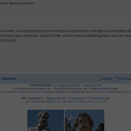
ieser Sitzung verbergen
 können. Die Registrierung ist in wenigen Augenblicken erledigt und ermöglicht di
 Berechtigungen zuweisen. Beachte bitte unsere Nutzungsbedingungen und die verwa
d bewegst.
-Übersicht
Kontakt
Das Te
PARTNERLINKS:
»
animalequality.de
»
radiorpm1.de
»
zur-alten-post-ammeloe.de
»
Bund-Niedersachsen.de »
Niedersachsen.nabu
rcus Petersen-Clausen ist ehrenamtliches Mitglied im BUND-Niedersachsen und Niedersachsen.n
Wir empfehlen:
»
Veganstart.de
»
Loveveg.de
»
Foodwatch.org
(wir haben allerdings auch mit diesen Seiten nichts zu tun !)