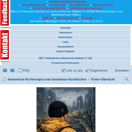
»
Manfred Mistkäfer Magazin
»
Animalequality.de
»
Loveveg.de
»
Vier-pfoten.de/
»
Foodwatch.org
»
Bund-Niedersachsen.de
»
Niedersachsen.nabu.de
(Marcus Petersen-Clausen ist ehrenamtliches Mitglied im BUND-Niedersachsen und
Niedersachsen Nabu)
»
WWF.de
»
Greenpeace.de
»
Peta.de
(wir haben allerdings nichts mit diesen Seiten zu tun!)
Startseite
Impressum
Datenschutz
Links
Gemeindebrief
Saison-Kalender
NEU: Vokabeltrainer (Saechsischvokabeln V: 1.2)!
Kostenlose Kochbuecher
Schnellzugriff
Linkliste
FAQ
Link zu uns
Registrieren
Anmelden
kostenlose Kochrezepte und kostenlose Kochbücher
Foren-Übersicht
uc
he