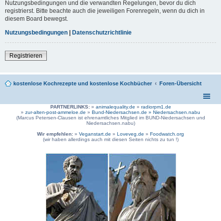
Nutzungsbedingungen und die verwandten Regelungen, bevor du dich
registrierst. Bitte beachte auch die jeweiligen Forenregeln, wenn du dich in
diesem Board bewegst.
Nutzungsbedingungen
|
Datenschutzrichtlinie
Registrieren
kostenlose Kochrezepte und kostenlose Kochbücher
Foren-Übersicht
PARTNERLINKS:
»
animalequality.de
»
radiorpm1.de
»
zur-alten-post-ammeloe.de
»
Bund-Niedersachsen.de »
Niedersachsen.nabu
(Marcus Petersen-Clausen ist ehrenamtliches Mitglied im BUND-Niedersachsen und
Niedersachsen.nabu)
Wir empfehlen:
»
Veganstart.de
»
Loveveg.de
»
Foodwatch.org
(wir haben allerdings auch mit diesen Seiten nichts zu tun !)