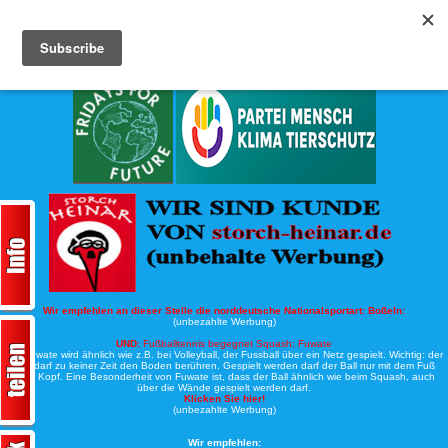
Köche-Nord.de
Werbung:
Wir empfehlen an dieser Stelle die norddeutsche Nationalsportart:
Boßeln:
(unbezahlte Werbung)
UND:
Fußballtennis begegnet Squash: Fuwate
Bei Fuwate wird ähnlich wie z.B. bei Volleyball, der Fussball über ein Netz gespielt. Wichtig: der
Ball darf zu keiner Zeit den Boden berühren. Gespielt werden darf der Ball nur mit dem Fuß
oder Kopf. Eine Besonderheit von Fuwate ist, dass der Ball ähnlich wie beim Squash, auch
über die Wände gespielt werden darf.
Klicken Sie hier!
(unbezahlte Werbung)
Wir empfehlen: