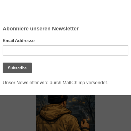
chsen und Niedersachsen Nabu)
debrief
Saison-Kalender
NEU: Vokabeltrainer (Saechsischvokabeln V: 1.
-Übersicht