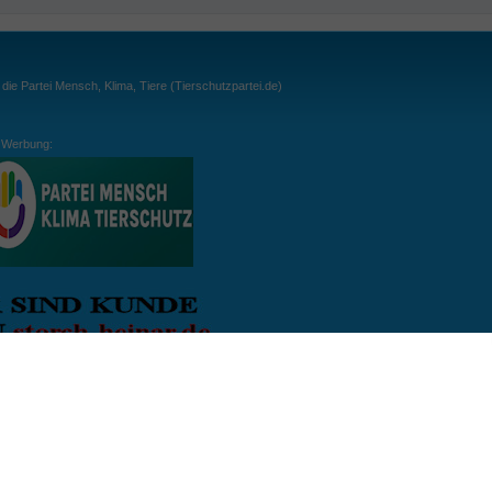
ie Partei Mensch, Klima, Tiere (Tierschutzpartei.de)
Werbung:
ln:
gespielt. Wichtig: der Ball darf zu keiner Zeit den Boden berühren. Gespielt werden
, dass der Ball ähnlich wie beim Squash, auch über die Wände gespielt werden darf.