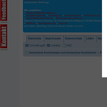
(unbezahlte Werbung)
Wir empfehlen:
»
Manfred Mistkäfer Magazin
»
Animalequality.de
»
Loveveg.de
»
Vier-pfoten.de/
»
Foodwatch.org
»
Bund-Niedersachsen.de
»
Niedersachsen.nabu.de
(Marcus Petersen-Clausen ist ehrenamtliches Mitglied im BUND-Niedersa
»
WWF.de
»
Greenpeace.de
»
Peta.de
(wir haben allerdings nichts mit diesen Seiten zu tun!)
Startseite
Impressum
Datenschutz
Links
Gemein
Schnellzugriff
Linkliste
FAQ
kostenlose Kochrezepte und kostenlose Kochbücher
Foren