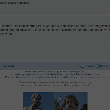
ieser Sitzung verbergen
 können. Die Registrierung ist in wenigen Augenblicken erledigt und ermöglicht di
 Berechtigungen zuweisen. Beachte bitte unsere Nutzungsbedingungen und die verwa
d bewegst.
-Übersicht
Kontakt
Das Te
PARTNERLINKS:
»
animalequality.de
»
radiorpm1.de
»
zur-alten-post-ammeloe.de
»
Bund-Niedersachsen.de »
Niedersachsen.nabu
rcus Petersen-Clausen ist ehrenamtliches Mitglied im BUND-Niedersachsen und Niedersachsen.n
Wir empfehlen:
»
Veganstart.de
»
Loveveg.de
»
Foodwatch.org
(wir haben allerdings auch mit diesen Seiten nichts zu tun !)