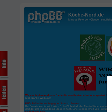
Köche-Nord.de
Marcus Petersen-Clausen empfiehlt d
Wir empfehlen an dieser Stelle die norddeutsche Nationalsportart:
Boße
(unbezahlte Werbung)
UND:
Fußballtennis begegnet Squash: Fuwate
Bei Fuwate wird ähnlich wie z.B. bei Volleyball, der Fussball über ein Netz 
darf der Ball nur mit dem Fuß oder Kopf. Eine Besonderheit von Fuwate ist
Klicken Sie hier!