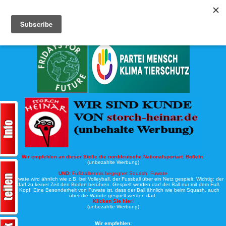
Köche-Nord.de
Werbung:
Wir empfehlen an dieser Stelle die norddeutsche Nationalsportart:
Boßeln:
(unbezahlte Werbung)
UND:
Fußballtennis begegnet Squash: Fuwate
Bei Fuwate wird ähnlich wie z.B. bei Volleyball, der Fussball über ein Netz gespielt. Wichtig: der
Ball darf zu keiner Zeit den Boden berühren. Gespielt werden darf der Ball nur mit dem Fuß
oder Kopf. Eine Besonderheit von Fuwate ist, dass der Ball ähnlich wie beim Squash, auch
über die Wände gespielt werden darf.
Klicken Sie hier!
(unbezahlte Werbung)
Wir empfehlen: