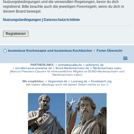
Nutzungsbedingungen und die verwandten Regelungen, bevor du dich
registrierst. Bitte beachte auch die jeweiligen Forenregeln, wenn du dich in
diesem Board bewegst.
Nutzungsbedingungen
|
Datenschutzrichtlinie
Registrieren
kostenlose Kochrezepte und kostenlose Kochbücher
Foren-Übersicht
PARTNERLINKS:
»
animalequality.de
»
radiorpm1.de
»
zur-alten-post-ammeloe.de
»
Bund-Niedersachsen.de »
Niedersachsen.nabu
(Marcus Petersen-Clausen ist ehrenamtliches Mitglied im BUND-Niedersachsen und
Niedersachsen.nabu)
Wir empfehlen:
»
Veganstart.de
»
Loveveg.de
»
Foodwatch.org
(wir haben allerdings auch mit diesen Seiten nichts zu tun !)