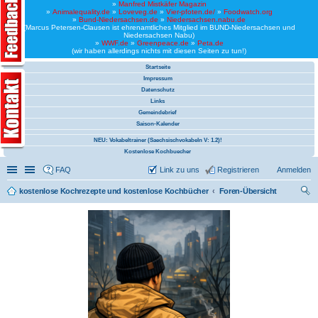
»
Manfred Mistkäfer Magazin
»
Animalequality.de
»
Loveveg.de
»
Vier-pfoten.de/
»
Foodwatch.org
»
Bund-Niedersachsen.de
»
Niedersachsen.nabu.de
(Marcus Petersen-Clausen ist ehrenamtliches Mitglied im BUND-Niedersachsen und
Niedersachsen Nabu)
»
WWF.de
»
Greenpeace.de
»
Peta.de
(wir haben allerdings nichts mit diesen Seiten zu tun!)
Startseite
Impressum
Datenschutz
Links
Gemeindebrief
Saison-Kalender
NEU: Vokabeltrainer (Saechsischvokabeln V: 1.2)!
Kostenlose Kochbuecher
Schnellzugriff
Linkliste
FAQ
Link zu uns
Registrieren
Anmelden
kostenlose Kochrezepte und kostenlose Kochbücher
Foren-Übersicht
uc
he