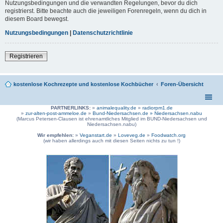
Nutzungsbedingungen und die verwandten Regelungen, bevor du dich
registrierst. Bitte beachte auch die jeweiligen Forenregeln, wenn du dich in
diesem Board bewegst.
Nutzungsbedingungen
|
Datenschutzrichtlinie
Registrieren
kostenlose Kochrezepte und kostenlose Kochbücher
Foren-Übersicht
PARTNERLINKS:
»
animalequality.de
»
radiorpm1.de
»
zur-alten-post-ammeloe.de
»
Bund-Niedersachsen.de »
Niedersachsen.nabu
(Marcus Petersen-Clausen ist ehrenamtliches Mitglied im BUND-Niedersachsen und
Niedersachsen.nabu)
Wir empfehlen:
»
Veganstart.de
»
Loveveg.de
»
Foodwatch.org
(wir haben allerdings auch mit diesen Seiten nichts zu tun !)