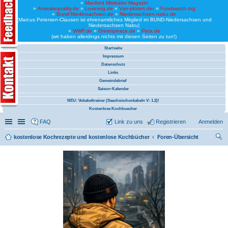
»
Manfred Mistkäfer Magazin
»
Animalequality.de
»
Loveveg.de
»
Vier-pfoten.de/
»
Foodwatch.org
»
Bund-Niedersachsen.de
»
Niedersachsen.nabu.de
(Marcus Petersen-Clausen ist ehrenamtliches Mitglied im BUND-Niedersachsen und
Niedersachsen Nabu)
»
WWF.de
»
Greenpeace.de
»
Peta.de
(wir haben allerdings nichts mit diesen Seiten zu tun!)
Startseite
Impressum
Datenschutz
Links
Gemeindebrief
Saison-Kalender
NEU: Vokabeltrainer (Saechsischvokabeln V: 1.2)!
Kostenlose Kochbuecher
Schnellzugriff
Linkliste
FAQ
Link zu uns
Registrieren
Anmelden
kostenlose Kochrezepte und kostenlose Kochbücher
Foren-Übersicht
uc
he