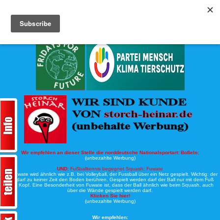
Köche-Nord.de
Werbung:
Wir empfehlen an dieser Stelle die norddeutsche Nationalsportart:
Boßeln:
(unbezahlte Werbung)
UND:
Fußballtennis begegnet Squash: Fuwate
Bei Fuwate wird ähnlich wie z.B. bei Volleyball, der Fussball über ein Netz gespielt. Wichtig: der
Ball darf zu keiner Zeit den Boden berühren. Gespielt werden darf der Ball nur mit dem Fuß
oder Kopf. Eine Besonderheit von Fuwate ist, dass der Ball ähnlich wie beim Squash, auch
über die Wände gespielt werden darf.
Klicken Sie hier!
(unbezahlte Werbung)
Wir empfehlen: