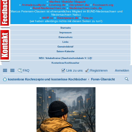
»
Manfred Mistkäfer Magazin
»
Animalequality.de
»
Loveveg.de
»
Vier-pfoten.de/
»
Foodwatch.org
»
Bund-Niedersachsen.de
»
Niedersachsen.nabu.de
(Marcus Petersen-Clausen ist ehrenamtliches Mitglied im BUND-Niedersachsen und
Niedersachsen Nabu)
»
WWF.de
»
Greenpeace.de
»
Peta.de
(wir haben allerdings nichts mit diesen Seiten zu tun!)
Startseite
Impressum
Datenschutz
Links
Gemeindebrief
Saison-Kalender
NEU: Vokabeltrainer (Saechsischvokabeln V: 1.2)!
Kostenlose Kochbuecher
Schnellzugriff
Linkliste
FAQ
Link zu uns
Registrieren
Anmelden
kostenlose Kochrezepte und kostenlose Kochbücher
Foren-Übersicht
uc
he