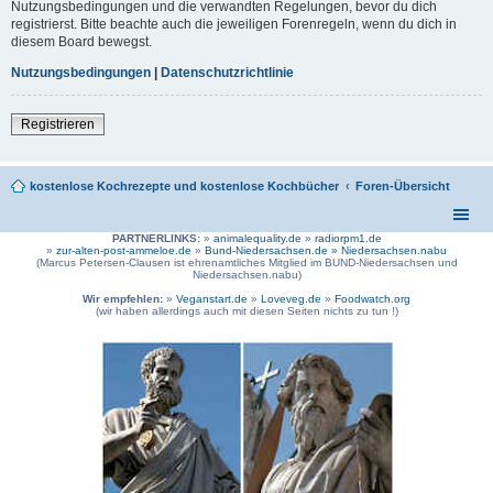
Nutzungsbedingungen und die verwandten Regelungen, bevor du dich
registrierst. Bitte beachte auch die jeweiligen Forenregeln, wenn du dich in
diesem Board bewegst.
Nutzungsbedingungen
|
Datenschutzrichtlinie
Registrieren
kostenlose Kochrezepte und kostenlose Kochbücher
Foren-Übersicht
PARTNERLINKS:
»
animalequality.de
»
radiorpm1.de
»
zur-alten-post-ammeloe.de
»
Bund-Niedersachsen.de »
Niedersachsen.nabu
(Marcus Petersen-Clausen ist ehrenamtliches Mitglied im BUND-Niedersachsen und
Niedersachsen.nabu)
Wir empfehlen:
»
Veganstart.de
»
Loveveg.de
»
Foodwatch.org
(wir haben allerdings auch mit diesen Seiten nichts zu tun !)