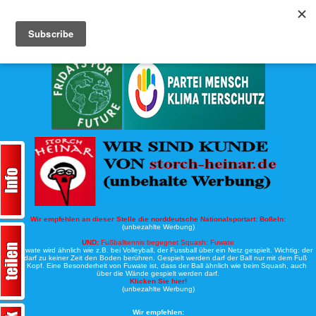
Köche-Nord.de
Werbung:
Wir empfehlen an dieser Stelle die norddeutsche Nationalsportart:
Boßeln:
(unbezahlte Werbung)
UND:
Fußballtennis begegnet Squash: Fuwate
Bei Fuwate wird ähnlich wie z.B. bei Volleyball, der Fussball über ein Netz gespielt. Wichtig: der
Ball darf zu keiner Zeit den Boden berühren. Gespielt werden darf der Ball nur mit dem Fuß
oder Kopf. Eine Besonderheit von Fuwate ist, dass der Ball ähnlich wie beim Squash, auch
über die Wände gespielt werden darf.
Klicken Sie hier!
(unbezahlte Werbung)
Wir empfehlen: