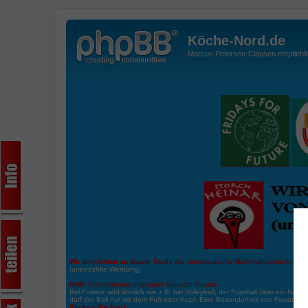
Köche-Nord.de
Marcus Petersen-Clausen empfiehlt d
Wir empfehlen an dieser Stelle die norddeutsche Nationalsportart:
Boße
(unbezahlte Werbung)
UND:
Fußballtennis begegnet Squash: Fuwate
Bei Fuwate wird ähnlich wie z.B. bei Volleyball, der Fussball über ein Netz 
darf der Ball nur mit dem Fuß oder Kopf. Eine Besonderheit von Fuwate ist
Klicken Sie hier!