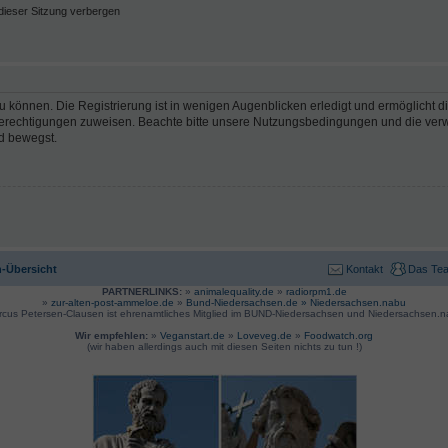
ieser Sitzung verbergen
 können. Die Registrierung ist in wenigen Augenblicken erledigt und ermöglicht di
 Berechtigungen zuweisen. Beachte bitte unsere Nutzungsbedingungen und die verwa
d bewegst.
-Übersicht
Kontakt
Das Te
PARTNERLINKS:
»
animalequality.de
»
radiorpm1.de
»
zur-alten-post-ammeloe.de
»
Bund-Niedersachsen.de »
Niedersachsen.nabu
rcus Petersen-Clausen ist ehrenamtliches Mitglied im BUND-Niedersachsen und Niedersachsen.n
Wir empfehlen:
»
Veganstart.de
»
Loveveg.de
»
Foodwatch.org
(wir haben allerdings auch mit diesen Seiten nichts zu tun !)