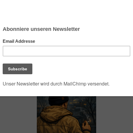
chsen und Niedersachsen Nabu)
debrief
Saison-Kalender
NEU: Vokabeltrainer (Saechsischvokabeln V: 1.
-Übersicht