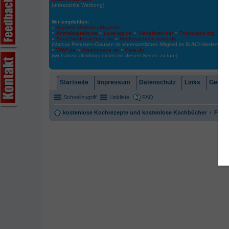
(unbezahlte Werbung)
Wir empfehlen:
»
Manfred Mistkäfer Magazin
»
Animalequality.de
»
Loveveg.de
»
Vier-pfoten.de/
»
Foodwatch.org
»
Bund-Niedersachsen.de
»
Niedersachsen.nabu.de
(Marcus Petersen-Clausen ist ehrenamtliches Mitglied im BUND-Niedersa
»
WWF.de
»
Greenpeace.de
»
Peta.de
(wir haben allerdings nichts mit diesen Seiten zu tun!)
Startseite
Impressum
Datenschutz
Links
Gemein
Schnellzugriff
Linkliste
FAQ
kostenlose Kochrezepte und kostenlose Kochbücher
Foren