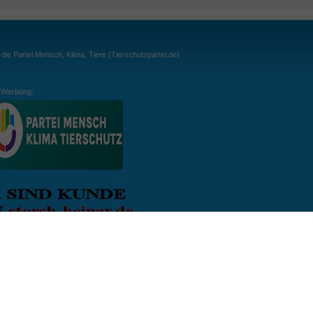
ie Partei Mensch, Klima, Tiere (Tierschutzpartei.de)
Werbung:
ln:
gespielt. Wichtig: der Ball darf zu keiner Zeit den Boden berühren. Gespielt werden
, dass der Ball ähnlich wie beim Squash, auch über die Wände gespielt werden darf.