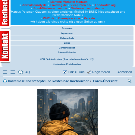
»
Manfred Mistkäfer Magazin
»
Animalequality.de
»
Loveveg.de
»
Vier-pfoten.de/
»
Foodwatch.org
»
Bund-Niedersachsen.de
»
Niedersachsen.nabu.de
(Marcus Petersen-Clausen ist ehrenamtliches Mitglied im BUND-Niedersachsen und
Niedersachsen Nabu)
»
WWF.de
»
Greenpeace.de
»
Peta.de
(wir haben allerdings nichts mit diesen Seiten zu tun!)
Startseite
Impressum
Datenschutz
Links
Gemeindebrief
Saison-Kalender
NEU: Vokabeltrainer (Saechsischvokabeln V: 1.2)!
Kostenlose Kochbuecher
Schnellzugriff
Linkliste
FAQ
Link zu uns
Registrieren
Anmelden
kostenlose Kochrezepte und kostenlose Kochbücher
Foren-Übersicht
uc
he