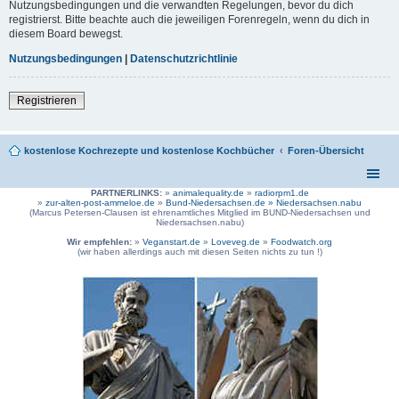
Nutzungsbedingungen und die verwandten Regelungen, bevor du dich
registrierst. Bitte beachte auch die jeweiligen Forenregeln, wenn du dich in
diesem Board bewegst.
Nutzungsbedingungen
|
Datenschutzrichtlinie
Registrieren
kostenlose Kochrezepte und kostenlose Kochbücher
Foren-Übersicht
PARTNERLINKS:
»
animalequality.de
»
radiorpm1.de
»
zur-alten-post-ammeloe.de
»
Bund-Niedersachsen.de »
Niedersachsen.nabu
(Marcus Petersen-Clausen ist ehrenamtliches Mitglied im BUND-Niedersachsen und
Niedersachsen.nabu)
Wir empfehlen:
»
Veganstart.de
»
Loveveg.de
»
Foodwatch.org
(wir haben allerdings auch mit diesen Seiten nichts zu tun !)