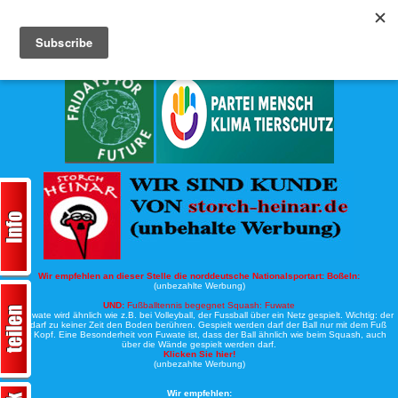
Köche-Nord.de
Werbung:
Wir empfehlen an dieser Stelle die norddeutsche Nationalsportart:
Boßeln:
(unbezahlte Werbung)
UND:
Fußballtennis begegnet Squash: Fuwate
Bei Fuwate wird ähnlich wie z.B. bei Volleyball, der Fussball über ein Netz gespielt. Wichtig: der
Ball darf zu keiner Zeit den Boden berühren. Gespielt werden darf der Ball nur mit dem Fuß
oder Kopf. Eine Besonderheit von Fuwate ist, dass der Ball ähnlich wie beim Squash, auch
über die Wände gespielt werden darf.
Klicken Sie hier!
(unbezahlte Werbung)
Wir empfehlen: