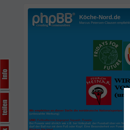
Köche-Nord.de
Marcus Petersen-Clausen empfiehlt d
Wir empfehlen an dieser Stelle die norddeutsche Nationalsportart:
Boße
(unbezahlte Werbung)
UND:
Fußballtennis begegnet Squash: Fuwate
Bei Fuwate wird ähnlich wie z.B. bei Volleyball, der Fussball über ein Netz 
darf der Ball nur mit dem Fuß oder Kopf. Eine Besonderheit von Fuwate ist
Klicken Sie hier!