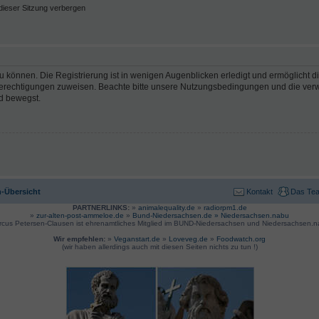
ieser Sitzung verbergen
 können. Die Registrierung ist in wenigen Augenblicken erledigt und ermöglicht di
 Berechtigungen zuweisen. Beachte bitte unsere Nutzungsbedingungen und die verwa
d bewegst.
-Übersicht
Kontakt
Das Te
PARTNERLINKS:
»
animalequality.de
»
radiorpm1.de
»
zur-alten-post-ammeloe.de
»
Bund-Niedersachsen.de »
Niedersachsen.nabu
rcus Petersen-Clausen ist ehrenamtliches Mitglied im BUND-Niedersachsen und Niedersachsen.n
Wir empfehlen:
»
Veganstart.de
»
Loveveg.de
»
Foodwatch.org
(wir haben allerdings auch mit diesen Seiten nichts zu tun !)