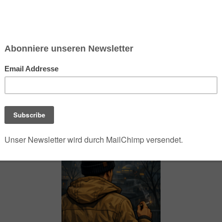
chsen und Niedersachsen Nabu)
debrief
Saison-Kalender
NEU: Vokabeltrainer (Saechsischvokabeln V: 1.
-Übersicht