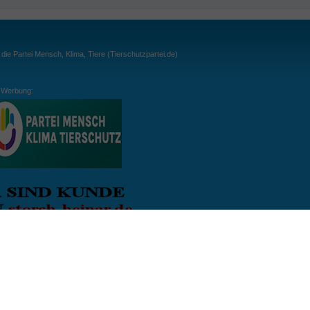
ie Partei Mensch, Klima, Tiere (Tierschutzpartei.de)
Werbung:
ln:
gespielt. Wichtig: der Ball darf zu keiner Zeit den Boden berühren. Gespielt werden
, dass der Ball ähnlich wie beim Squash, auch über die Wände gespielt werden darf.