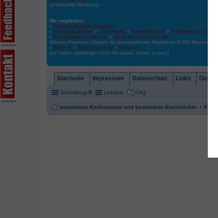
(unbezahlte Werbung)
Wir empfehlen:
»
Manfred Mistkäfer Magazin
»
Animalequality.de
»
Loveveg.de
»
Vier-pfoten.de/
»
Foodwatch.org
»
Bund-Niedersachsen.de
»
Niedersachsen.nabu.de
(Marcus Petersen-Clausen ist ehrenamtliches Mitglied im BUND-Niedersa
»
WWF.de
»
Greenpeace.de
»
Peta.de
(wir haben allerdings nichts mit diesen Seiten zu tun!)
Startseite
Impressum
Datenschutz
Links
Gemein
Schnellzugriff
Linkliste
FAQ
kostenlose Kochrezepte und kostenlose Kochbücher
Foren