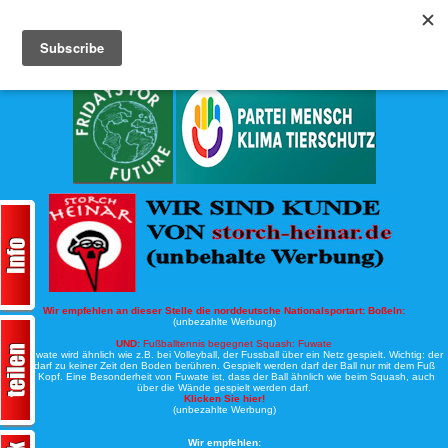
Köche-Nord.de
Werbung:
Wir empfehlen an dieser Stelle die norddeutsche Nationalsportart:
Boßeln:
(unbezahlte Werbung)
UND:
Fußballtennis begegnet Squash: Fuwate
Bei Fuwate wird ähnlich wie z.B. bei Volleyball, der Fussball über ein Netz gespielt. Wichtig: der
Ball darf zu keiner Zeit den Boden berühren. Gespielt werden darf der Ball nur mit dem Fuß
oder Kopf. Eine Besonderheit von Fuwate ist, dass der Ball ähnlich wie beim Squash, auch
über die Wände gespielt werden darf.
Klicken Sie hier!
(unbezahlte Werbung)
Wir empfehlen: