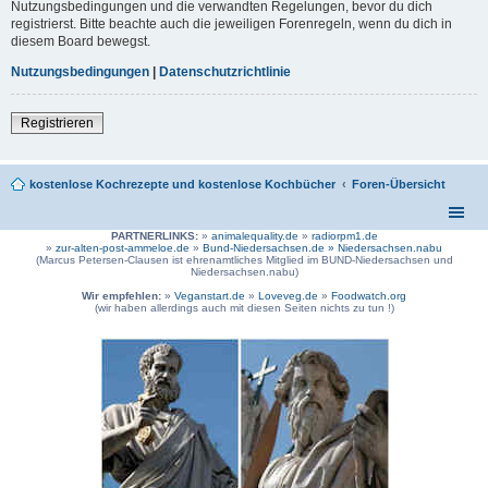
Nutzungsbedingungen und die verwandten Regelungen, bevor du dich
registrierst. Bitte beachte auch die jeweiligen Forenregeln, wenn du dich in
diesem Board bewegst.
Nutzungsbedingungen
|
Datenschutzrichtlinie
Registrieren
kostenlose Kochrezepte und kostenlose Kochbücher
Foren-Übersicht
PARTNERLINKS:
»
animalequality.de
»
radiorpm1.de
»
zur-alten-post-ammeloe.de
»
Bund-Niedersachsen.de »
Niedersachsen.nabu
(Marcus Petersen-Clausen ist ehrenamtliches Mitglied im BUND-Niedersachsen und
Niedersachsen.nabu)
Wir empfehlen:
»
Veganstart.de
»
Loveveg.de
»
Foodwatch.org
(wir haben allerdings auch mit diesen Seiten nichts zu tun !)