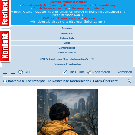
»
Manfred Mistkäfer Magazin
»
Animalequality.de
»
Loveveg.de
»
Vier-pfoten.de/
»
Foodwatch.org
»
Bund-Niedersachsen.de
»
Niedersachsen.nabu.de
(Marcus Petersen-Clausen ist ehrenamtliches Mitglied im BUND-Niedersachsen und
Niedersachsen Nabu)
»
WWF.de
»
Greenpeace.de
»
Peta.de
(wir haben allerdings nichts mit diesen Seiten zu tun!)
Startseite
Impressum
Datenschutz
Links
Gemeindebrief
Saison-Kalender
NEU: Vokabeltrainer (Saechsischvokabeln V: 1.2)!
Kostenlose Kochbuecher
Schnellzugriff
Linkliste
FAQ
Link zu uns
Registrieren
Anmelden
kostenlose Kochrezepte und kostenlose Kochbücher
Foren-Übersicht
uc
he