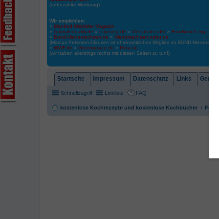
(unbezahlte Werbung)
Wir empfehlen:
»
Manfred Mistkäfer Magazin
»
Animalequality.de
»
Loveveg.de
»
Vier-pfoten.de/
»
Foodwatch.org
»
Bund-Niedersachsen.de
»
Niedersachsen.nabu.de
(Marcus Petersen-Clausen ist ehrenamtliches Mitglied im BUND-Niedersa
»
WWF.de
»
Greenpeace.de
»
Peta.de
(wir haben allerdings nichts mit diesen Seiten zu tun!)
Startseite
Impressum
Datenschutz
Links
Gemein
Schnellzugriff
Linkliste
FAQ
kostenlose Kochrezepte und kostenlose Kochbücher
Foren