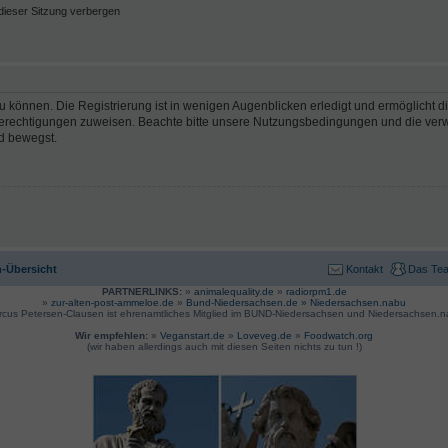
ieser Sitzung verbergen
 können. Die Registrierung ist in wenigen Augenblicken erledigt und ermöglicht di
 Berechtigungen zuweisen. Beachte bitte unsere Nutzungsbedingungen und die verwa
d bewegst.
-Übersicht
Kontakt
Das Te
PARTNERLINKS:
»
animalequality.de
»
radiorpm1.de
»
zur-alten-post-ammeloe.de
»
Bund-Niedersachsen.de »
Niedersachsen.nabu
rcus Petersen-Clausen ist ehrenamtliches Mitglied im BUND-Niedersachsen und Niedersachsen.n
Wir empfehlen:
»
Veganstart.de
»
Loveveg.de
»
Foodwatch.org
(wir haben allerdings auch mit diesen Seiten nichts zu tun !)