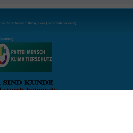
ie Partei Mensch, Klima, Tiere (Tierschutzpartei.de)
Werbung:
ln:
gespielt. Wichtig: der Ball darf zu keiner Zeit den Boden berühren. Gespielt werden
, dass der Ball ähnlich wie beim Squash, auch über die Wände gespielt werden darf.