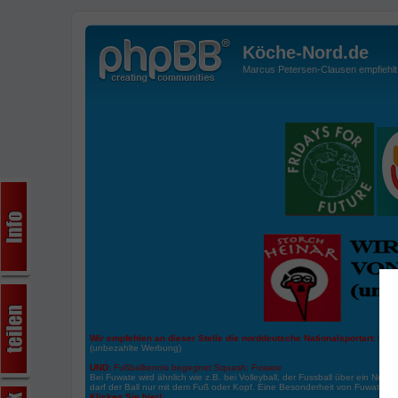
Köche-Nord.de
Marcus Petersen-Clausen empfiehlt d
Wir empfehlen an dieser Stelle die norddeutsche Nationalsportart:
Boße
(unbezahlte Werbung)
UND:
Fußballtennis begegnet Squash: Fuwate
Bei Fuwate wird ähnlich wie z.B. bei Volleyball, der Fussball über ein Netz 
darf der Ball nur mit dem Fuß oder Kopf. Eine Besonderheit von Fuwate ist
Klicken Sie hier!