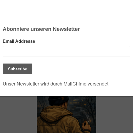
chsen und Niedersachsen Nabu)
debrief
Saison-Kalender
NEU: Vokabeltrainer (Saechsischvokabeln V: 1.
-Übersicht