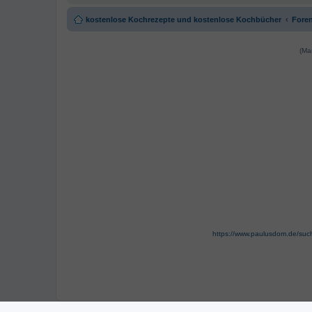
kostenlose Kochrezepte und kostenlose Kochbücher
Foren
(Ma
https://www.paulusdom.de/