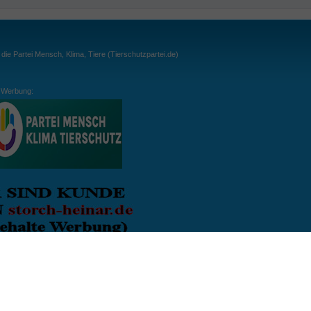
ie Partei Mensch, Klima, Tiere (Tierschutzpartei.de)
Werbung:
ln:
gespielt. Wichtig: der Ball darf zu keiner Zeit den Boden berühren. Gespielt werden
, dass der Ball ähnlich wie beim Squash, auch über die Wände gespielt werden darf.