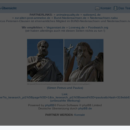
-Übersicht
Kontakt
Das Te
PARTNERLINKS:
»
animalequality.de
»
radiorpm1.de
»
zur-alten-post-ammeloe.de
»
Bund-Niedersachsen.de »
Niedersachsen.nabu
rcus Petersen-Clausen ist ehrenamtliches Mitglied im BUND-Niedersachsen und Niedersachsen.n
Wir empfehlen:
»
Veganstart.de
»
Loveveg.de
»
Foodwatch.org
(wir haben allerdings auch mit diesen Seiten nichts zu tun !)
(Simon Petrus und Paulus)
Link:
suche?tx_kesearch_pi1%5Bpage%5D=1&tx_kesearch_pi1%5Bsword%5D=paulus&cHash=319ebb
(unbezahlte Werbung)
Powered by
phpBB
® Forum Software © phpBB Limited
Deutsche Übersetzung durch
phpBB.de
PARTNER WERDEN:
Kontakt