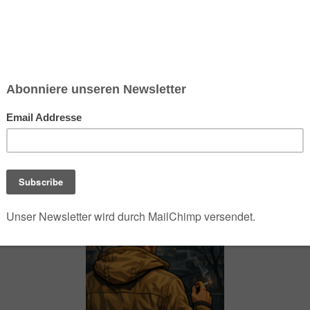
chsen und Niedersachsen Nabu)
debrief
Saison-Kalender
NEU: Vokabeltrainer (Saechsischvokabeln V: 1.
-Übersicht