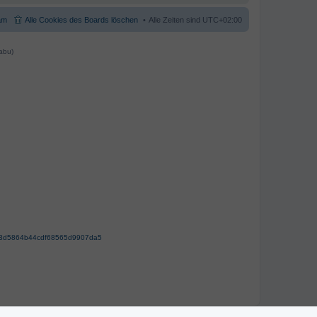
am
Alle Cookies des Boards löschen
Alle Zeiten sind
UTC+02:00
abu)
63d5864b44cdf68565d9907da5