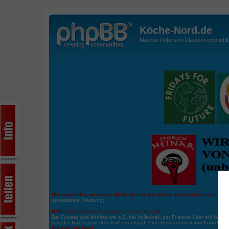
Köche-Nord.de
Marcus Petersen-Clausen empfiehlt d
Wir empfehlen an dieser Stelle die norddeutsche Nationalsportart:
Boße
(unbezahlte Werbung)
UND:
Fußballtennis begegnet Squash: Fuwate
Bei Fuwate wird ähnlich wie z.B. bei Volleyball, der Fussball über ein Netz 
darf der Ball nur mit dem Fuß oder Kopf. Eine Besonderheit von Fuwate ist
Klicken Sie hier!