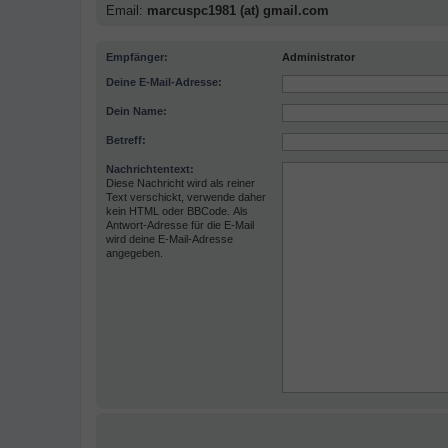
Email:
marcuspc1981 (at) gmail.com
Empfänger:
Administrator
Deine E-Mail-Adresse:
Dein Name:
Betreff:
Nachrichtentext:
Diese Nachricht wird als reiner
Text verschickt, verwende daher
kein HTML oder BBCode. Als
Antwort-Adresse für die E-Mail
wird deine E-Mail-Adresse
angegeben.