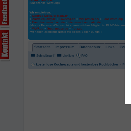
(unbezahlte Werbung)
Wir empfehlen:
»
Manfred Mistkäfer Magazin
»
Animalequality.de
»
Loveveg.de
»
Vier-pfoten.de/
»
Foodwatch.org
»
Bund-Niedersachsen.de
»
Niedersachsen.nabu.de
(Marcus Petersen-Clausen ist ehrenamtliches Mitglied im BUND-Niedersa
»
WWF.de
»
Greenpeace.de
»
Peta.de
(wir haben allerdings nichts mit diesen Seiten zu tun!)
Startseite
Impressum
Datenschutz
Links
Gemein
Schnellzugriff
Linkliste
FAQ
kostenlose Kochrezepte und kostenlose Kochbücher
Foren