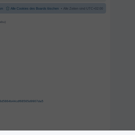
am
Alle Cookies des Boards löschen
Alle Zeiten sind
UTC+02:00
abu)
63d5864b44cdf68565d9907da5