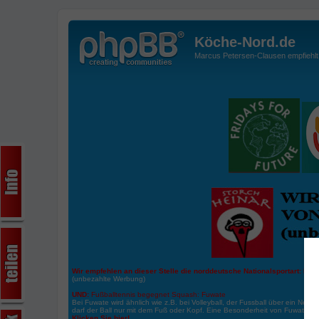
Köche-Nord.de
Marcus Petersen-Clausen empfiehlt d
Wir empfehlen an dieser Stelle die norddeutsche Nationalsportart:
Boße
(unbezahlte Werbung)
UND:
Fußballtennis begegnet Squash: Fuwate
Bei Fuwate wird ähnlich wie z.B. bei Volleyball, der Fussball über ein Netz 
darf der Ball nur mit dem Fuß oder Kopf. Eine Besonderheit von Fuwate ist
Klicken Sie hier!