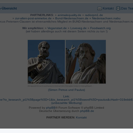
-Übersicht
Kontakt
Das Te
PARTNERLINKS:
»
animalequality.de
»
radiorpm1.de
»
zur-alten-post-ammeloe.de
»
Bund-Niedersachsen.de »
Niedersachsen.nabu
rcus Petersen-Clausen ist ehrenamtliches Mitglied im BUND-Niedersachsen und Niedersachsen.n
Wir empfehlen:
»
Veganstart.de
»
Loveveg.de
»
Foodwatch.org
(wir haben allerdings auch mit diesen Seiten nichts zu tun !)
(Simon Petrus und Paulus)
Link:
suche?tx_kesearch_pi1%5Bpage%5D=1&tx_kesearch_pi1%5Bsword%5D=paulus&cHash=319ebb
(unbezahlte Werbung)
Powered by
phpBB
® Forum Software © phpBB Limited
Deutsche Übersetzung durch
phpBB.de
PARTNER WERDEN:
Kontakt