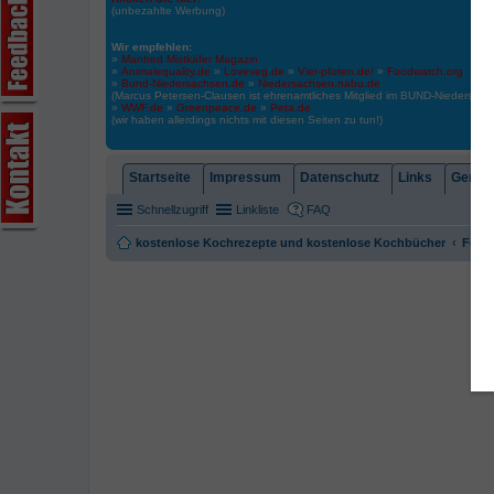
(unbezahlte Werbung)
Wir empfehlen:
»
Manfred Mistkäfer Magazin
»
Animalequality.de
»
Loveveg.de
»
Vier-pfoten.de/
»
Foodwatch.org
»
Bund-Niedersachsen.de
»
Niedersachsen.nabu.de
(Marcus Petersen-Clausen ist ehrenamtliches Mitglied im BUND-Niedersa
»
WWF.de
»
Greenpeace.de
»
Peta.de
(wir haben allerdings nichts mit diesen Seiten zu tun!)
Startseite
Impressum
Datenschutz
Links
Gemein
Schnellzugriff
Linkliste
FAQ
kostenlose Kochrezepte und kostenlose Kochbücher
Foren