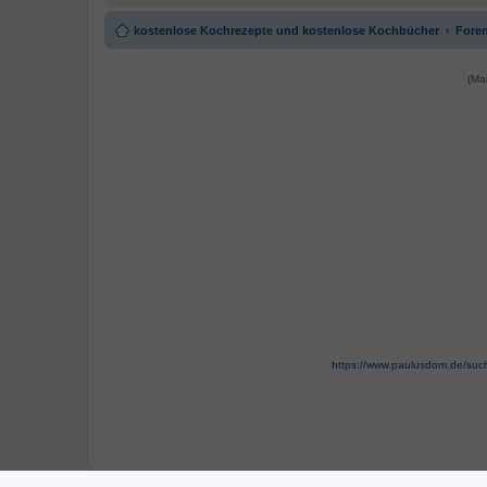
kostenlose Kochrezepte und kostenlose Kochbücher
Foren
(Ma
https://www.paulusdom.de/