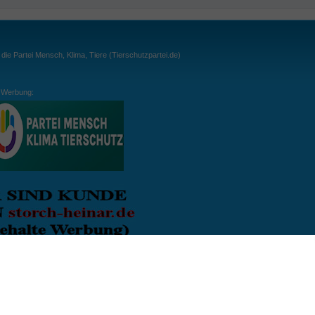
ie Partei Mensch, Klima, Tiere (Tierschutzpartei.de)
Werbung:
ln:
gespielt. Wichtig: der Ball darf zu keiner Zeit den Boden berühren. Gespielt werden
, dass der Ball ähnlich wie beim Squash, auch über die Wände gespielt werden darf.