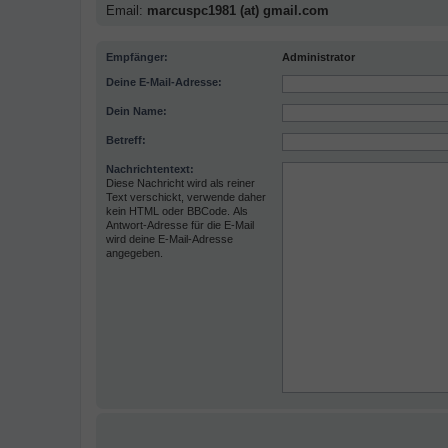
Email:
marcuspc1981 (at) gmail.com
Empfänger:
Administrator
Deine E-Mail-Adresse:
Dein Name:
Betreff:
Nachrichtentext:
Diese Nachricht wird als reiner
Text verschickt, verwende daher
kein HTML oder BBCode. Als
Antwort-Adresse für die E-Mail
wird deine E-Mail-Adresse
angegeben.