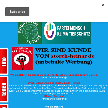
Köche-Nord.de
Werbung:
Wir empfehlen an dieser Stelle die norddeutsche Nationalsportart:
Boßeln:
(unbezahlte Werbung)
UND:
Fußballtennis begegnet Squash: Fuwate
Bei Fuwate wird ähnlich wie z.B. bei Volleyball, der Fussball über ein Netz gespielt. Wichtig: der
Ball darf zu keiner Zeit den Boden berühren. Gespielt werden darf der Ball nur mit dem Fuß
oder Kopf. Eine Besonderheit von Fuwate ist, dass der Ball ähnlich wie beim Squash, auch
über die Wände gespielt werden darf.
Klicken Sie hier!
(unbezahlte Werbung)
Wir empfehlen: