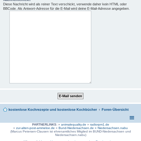
Diese Nachricht wird als reiner Text verschickt, verwende daher kein HTML oder
BBCode. Als Antwort-Adresse für die E-Mail wird deine E-Mail-Adresse angegeben.
kostenlose Kochrezepte und kostenlose Kochbücher
Foren-Übersicht
PARTNERLINKS:
»
animalequality.de
»
radiorpm1.de
»
zur-alten-post-ammeloe.de
»
Bund-Niedersachsen.de »
Niedersachsen.nabu
(Marcus Petersen-Clausen ist ehrenamtliches Mitglied im BUND-Niedersachsen und
Niedersachsen.nabu)