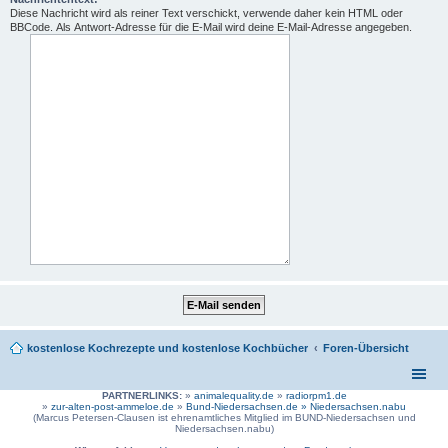
Diese Nachricht wird als reiner Text verschickt, verwende daher kein HTML oder
BBCode. Als Antwort-Adresse für die E-Mail wird deine E-Mail-Adresse angegeben.
kostenlose Kochrezepte und kostenlose Kochbücher
Foren-Übersicht
PARTNERLINKS:
»
animalequality.de
»
radiorpm1.de
»
zur-alten-post-ammeloe.de
»
Bund-Niedersachsen.de »
Niedersachsen.nabu
(Marcus Petersen-Clausen ist ehrenamtliches Mitglied im BUND-Niedersachsen und
Niedersachsen.nabu)