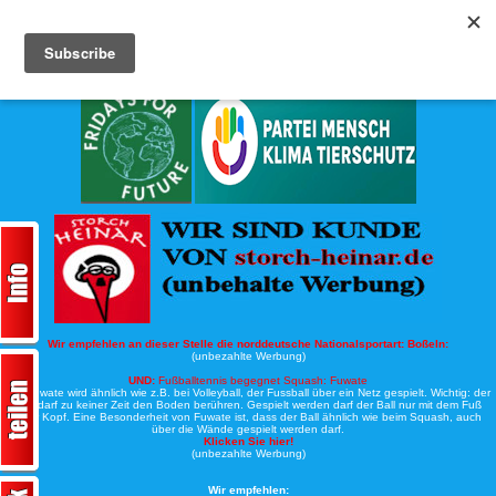
Köche-Nord.de
Werbung:
Wir empfehlen an dieser Stelle die norddeutsche Nationalsportart:
Boßeln:
(unbezahlte Werbung)
UND:
Fußballtennis begegnet Squash: Fuwate
Bei Fuwate wird ähnlich wie z.B. bei Volleyball, der Fussball über ein Netz gespielt. Wichtig: der
Ball darf zu keiner Zeit den Boden berühren. Gespielt werden darf der Ball nur mit dem Fuß
oder Kopf. Eine Besonderheit von Fuwate ist, dass der Ball ähnlich wie beim Squash, auch
über die Wände gespielt werden darf.
Klicken Sie hier!
(unbezahlte Werbung)
Wir empfehlen: