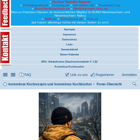
»
Manfred Mistkäfer Magazin
»
Animalequality.de
»
Loveveg.de
»
Vier-pfoten.de/
»
Foodwatch.org
»
Bund-Niedersachsen.de
»
Niedersachsen.nabu.de
(Marcus Petersen-Clausen ist ehrenamtliches Mitglied im BUND-Niedersachsen und
Niedersachsen Nabu)
»
WWF.de
»
Greenpeace.de
»
Peta.de
(wir haben allerdings nichts mit diesen Seiten zu tun!)
Startseite
Impressum
Datenschutz
Links
Gemeindebrief
Saison-Kalender
NEU: Vokabeltrainer (Saechsischvokabeln V: 1.2)!
Kostenlose Kochbuecher
Schnellzugriff
Linkliste
FAQ
Link zu uns
Registrieren
Anmelden
kostenlose Kochrezepte und kostenlose Kochbücher
Foren-Übersicht
uc
he