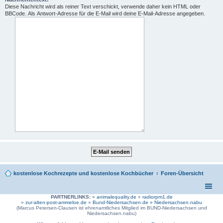
Diese Nachricht wird als reiner Text verschickt, verwende daher kein HTML oder
BBCode. Als Antwort-Adresse für die E-Mail wird deine E-Mail-Adresse angegeben.
kostenlose Kochrezepte und kostenlose Kochbücher
Foren-Übersicht
PARTNERLINKS:
»
animalequality.de
»
radiorpm1.de
»
zur-alten-post-ammeloe.de
»
Bund-Niedersachsen.de »
Niedersachsen.nabu
(Marcus Petersen-Clausen ist ehrenamtliches Mitglied im BUND-Niedersachsen und
Niedersachsen.nabu)