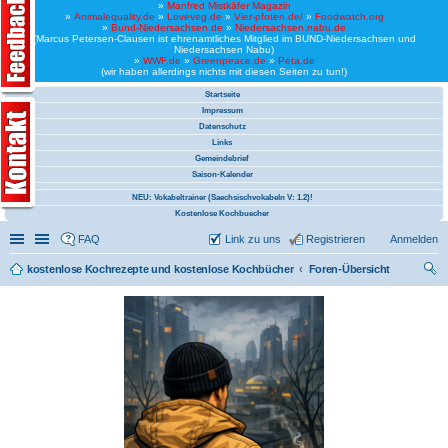
»
Manfred Mistkäfer Magazin
»
Animalequality.de
»
Loveveg.de
»
Vier-pfoten.de/
»
Foodwatch.org
»
Bund-Niedersachsen.de
»
Niedersachsen.nabu.de
(Marcus Petersen-Clausen ist ehrenamtliches Mitglied im BUND-Niedersachsen und
Niedersachsen Nabu)
»
WWF.de
»
Greenpeace.de
»
Peta.de
(wir haben allerdings nichts mit diesen Seiten zu tun!)
Startseite
Impressum
Datenschutz
Links
Gemeindebrief
Saison-Kalender
NEU: Vokabeltrainer (Saechsischvokabeln V: 1.2)!
Kostenlose Kochbuecher
Schnellzugriff
Linkliste
FAQ
Link zu uns
Registrieren
Anmelden
kostenlose Kochrezepte und kostenlose Kochbücher
Foren-Übersicht
uc
he