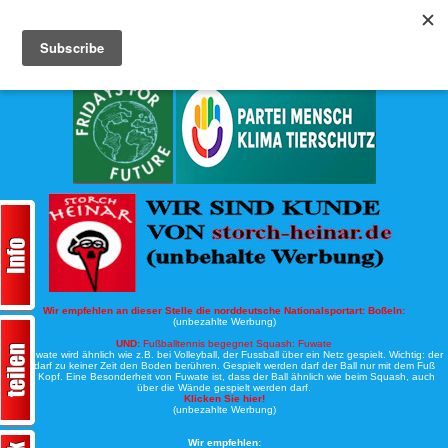
Köche-Nord.de
Werbung:
Wir empfehlen an dieser Stelle die norddeutsche Nationalsportart:
Boßeln:
(unbezahlte Werbung)
UND:
Fußballtennis begegnet Squash: Fuwate
Bei Fuwate wird ähnlich wie z.B. bei Volleyball, der Fussball über ein Netz gespielt. Wichtig: der
Ball darf zu keiner Zeit den Boden berühren. Gespielt werden darf der Ball nur mit dem Fuß
oder Kopf. Eine Besonderheit von Fuwate ist, dass der Ball ähnlich wie beim Squash, auch
über die Wände gespielt werden darf.
Klicken Sie hier!
(unbezahlte Werbung)
Wir empfehlen: