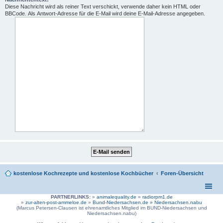
Diese Nachricht wird als reiner Text verschickt, verwende daher kein HTML oder
BBCode. Als Antwort-Adresse für die E-Mail wird deine E-Mail-Adresse angegeben.
kostenlose Kochrezepte und kostenlose Kochbücher
Foren-Übersicht
PARTNERLINKS:
»
animalequality.de
»
radiorpm1.de
»
zur-alten-post-ammeloe.de
»
Bund-Niedersachsen.de »
Niedersachsen.nabu
(Marcus Petersen-Clausen ist ehrenamtliches Mitglied im BUND-Niedersachsen und
Niedersachsen.nabu)