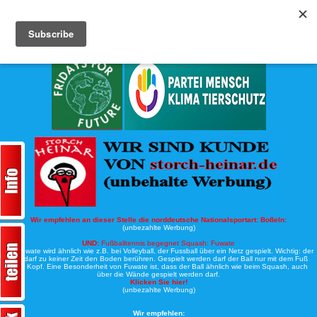
Köche-Nord.de
Werbung:
Wir empfehlen an dieser Stelle die norddeutsche Nationalsportart:
Boßeln:
(unbezahlte Werbung)
UND:
Fußballtennis begegnet Squash: Fuwate
Bei Fuwate wird ähnlich wie z.B. bei Volleyball, der Fussball über ein Netz gespielt. Wichtig: der
Ball darf zu keiner Zeit den Boden berühren. Gespielt werden darf der Ball nur mit dem Fuß
oder Kopf. Eine Besonderheit von Fuwate ist, dass der Ball ähnlich wie beim Squash, auch
über die Wände gespielt werden darf.
Klicken Sie hier!
(unbezahlte Werbung)
Wir empfehlen: