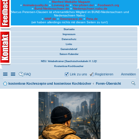
»
Manfred Mistkäfer Magazin
»
Animalequality.de
»
Loveveg.de
»
Vier-pfoten.de/
»
Foodwatch.org
»
Bund-Niedersachsen.de
»
Niedersachsen.nabu.de
(Marcus Petersen-Clausen ist ehrenamtliches Mitglied im BUND-Niedersachsen und
Niedersachsen Nabu)
»
WWF.de
»
Greenpeace.de
»
Peta.de
(wir haben allerdings nichts mit diesen Seiten zu tun!)
Startseite
Impressum
Datenschutz
Links
Gemeindebrief
Saison-Kalender
NEU: Vokabeltrainer (Saechsischvokabeln V: 1.2)!
Kostenlose Kochbuecher
Schnellzugriff
Linkliste
FAQ
Link zu uns
Registrieren
Anmelden
kostenlose Kochrezepte und kostenlose Kochbücher
Foren-Übersicht
uc
he